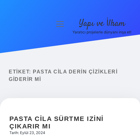
Yapı ve İlham
menüyü
aç
Yaratıcı projelerle dünyanı inşa et!
Anasayfa
Gizlilik Politikası
Yasal Uyarı
ETIKET:
PASTA CILA DERIN ÇIZIKLERI
GIDERIR MI
Hakkımızda
PASTA CILA SÜRTME IZINI
ÇIKARIR MI
Tarih: Eylül 23, 2024