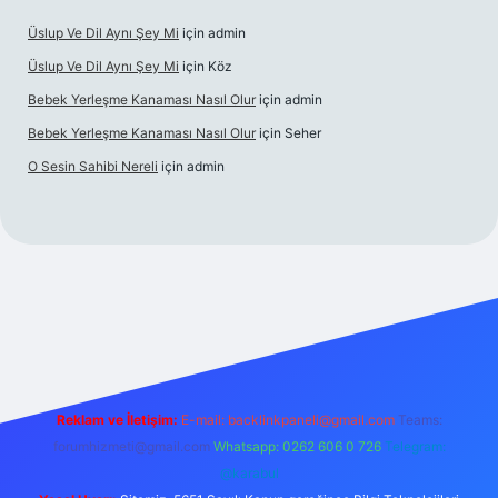
Üslup Ve Dil Aynı Şey Mi
için
admin
Üslup Ve Dil Aynı Şey Mi
için
Köz
Bebek Yerleşme Kanaması Nasıl Olur
için
admin
Bebek Yerleşme Kanaması Nasıl Olur
için
Seher
O Sesin Sahibi Nereli
için
admin
https://ilbet.casino/
Reklam ve İletişim:
E-mail:
backlinkpaneli@gmail.com
Teams:
forumhizmeti@gmail.com
Whatsapp: 0262 606 0 726
Telegram:
@karabul