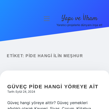
Yapı ve İlham
menüyü
aç
Yaratıcı projelerle dünyanı inşa et!
Anasayfa
Gizlilik Politikası
Yasal Uyarı
ETIKET:
PIDE HANGI ILIN MEŞHUR
Hakkımızda
GÜVEÇ PIDE HANGI YÖREYE AIT
Tarih: Eylül 24, 2024
Güveç hangi yöreye aittir? Güveç yemekleri
ağırlıklı olarak Kayseri, Sivas, Çorum, Kütahya