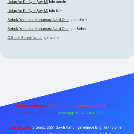
Üslup Ve Dil Aynı Şey Mi
için
admin
Üslup Ve Dil Aynı Şey Mi
için
Köz
Bebek Yerleşme Kanaması Nasıl Olur
için
admin
Bebek Yerleşme Kanaması Nasıl Olur
için
Seher
O Sesin Sahibi Nereli
için
admin
https://ilbet.casino/
Reklam ve İletişim:
E-mail:
backlinkpaneli@gmail.com
Teams:
forumhizmeti@gmail.com
Whatsapp: 0262 606 0 726
Telegram:
@karabul
Yasal Uyarı:
Sitemiz, 5651 Sayılı Kanun gereğince Bilgi Teknolojileri