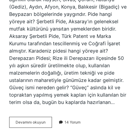
(Gediz), Aydın, Afyon, Konya, Balıkesir (Bigadiç) ve
Beypazarı bölgelerinde yaygındır. Pide hangi
yöreye ait? Şerbetli Pide, Aksaray’ın geleneksel
mutfak kültürünü yansıtan yemeklerden biridir.
Aksaray Şerbetli Pide, Türk Patent ve Marka
Kurumu tarafından tescillenmiş ve Coğrafi İşaret
almıştır. Karadeniz pidesi hangi yöreye ait?
Derepazarı Pidesi; Rize ili Derepazarı ilçesinde 50
yılı aşkın süredir üretilmekte olup, kullanılan
malzemelerin doğallığı, üretim tekniği ve pide
ustalarının maharetiyle günümüze kadar gelmiştir.
Güveç ismi nereden gelir? “Güveç” aslında kil ve
topraktan yapılmış yemek kapları için kullanılan bir
terim olsa da, bugün bu kaplarda hazırlanan…
Güveç
Devamını okuyun
14 Yorum
Pide
Hangi