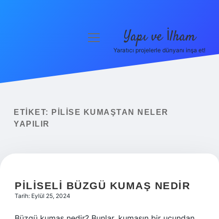
Yapı ve İlham
menüyü
aç
Yaratıcı projelerle dünyanı inşa et!
Anasayfa
Gizlilik Politikası
Yasal Uyarı
ETIKET:
PILISE KUMAŞTAN NELER
YAPILIR
Hakkımızda
PILISELI BÜZGÜ KUMAŞ NEDIR
Tarih: Eylül 25, 2024
Büzgü kumaş nedir? Bunlar, kumaşın bir ucundan