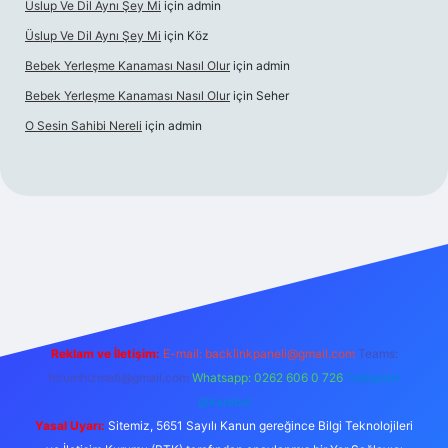
Üslup Ve Dil Aynı Şey Mi
için
admin
Üslup Ve Dil Aynı Şey Mi
için
Köz
Bebek Yerleşme Kanaması Nasıl Olur
için
admin
Bebek Yerleşme Kanaması Nasıl Olur
için
Seher
O Sesin Sahibi Nereli
için
admin
ino/
Reklam ve İletişim:
E-mail:
backlinkpaneli@gmail.com
Teams:
forumhizmeti@gmail.com
Whatsapp: 0262 606 0 726
Telegram:
@karabul
Yasal Uyarı:
Sitemiz, 5651 Sayılı Kanun gereğince Bilgi Teknolojileri