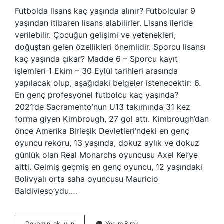
Futbolda lisans kaç yaşında alınır? Futbolcular 9
yaşından itibaren lisans alabilirler. Lisans ileride
verilebilir. Çocuğun gelişimi ve yetenekleri,
doğuştan gelen özellikleri önemlidir. Sporcu lisansı
kaç yaşında çıkar? Madde 6 – Sporcu kayıt
işlemleri 1 Ekim – 30 Eylül tarihleri ​​arasında
yapılacak olup, aşağıdaki belgeler istenecektir: 6.
En genç profesyonel futbolcu kaç yaşında?
2021’de Sacramento’nun U13 takımında 31 kez
forma giyen Kimbrough, 27 gol attı. Kimbrough’dan
önce Amerika Birleşik Devletleri’ndeki en genç
oyuncu rekoru, 13 yaşında, dokuz aylık ve dokuz
günlük olan Real Monarchs oyuncusu Axel Kei’ye
aitti. Gelmiş geçmiş en genç oyuncu, 12 yaşındaki
Bolivyalı orta saha oyuncusu Mauricio
Baldivieso’ydu.…
Profesyonel
Devamını okuyun
Yorum Bırak