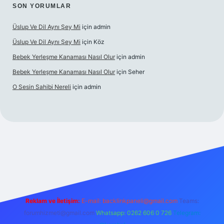
SON YORUMLAR
Üslup Ve Dil Aynı Şey Mi
için
admin
Üslup Ve Dil Aynı Şey Mi
için
Köz
Bebek Yerleşme Kanaması Nasıl Olur
için
admin
Bebek Yerleşme Kanaması Nasıl Olur
için
Seher
O Sesin Sahibi Nereli
için
admin
https://ilbet.casino/
Reklam ve İletişim:
E-mail:
backlinkpaneli@gmail.com
Teams:
forumhizmeti@gmail.com
Whatsapp: 0262 606 0 726
Telegram: