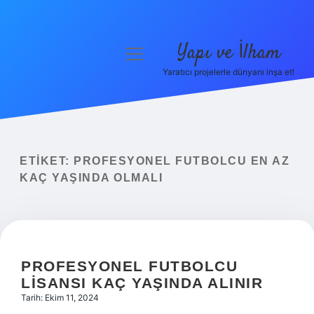
Yapı ve İlham
menüyü
aç
Yaratıcı projelerle dünyanı inşa et!
Anasayfa
Gizlilik Politikası
Yasal Uyarı
ETIKET:
PROFESYONEL FUTBOLCU EN AZ
KAÇ YAŞINDA OLMALI
Hakkımızda
PROFESYONEL FUTBOLCU
LISANSI KAÇ YAŞINDA ALINIR
Tarih: Ekim 11, 2024