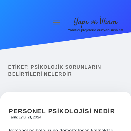
Yapı ve İlham
menüyü
aç
Yaratıcı projelerle dünyanı inşa et!
Anasayfa
Gizlilik Politikası
Yasal Uyarı
ETIKET:
PSIKOLOJIK SORUNLARIN
BELIRTILERI NELERDIR
Hakkımızda
PERSONEL PSIKOLOJISI NEDIR
Tarih: Eylül 21, 2024
Personel psikolojisi ne demek? İnsan kaynakları