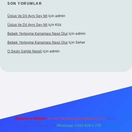
SON YORUMLAR
Üslup Ve Dil Aynı Şey Mi
için
admin
Üslup Ve Dil Aynı Şey Mi
için
Köz
Bebek Yerleşme Kanaması Nasıl Olur
için
admin
Bebek Yerleşme Kanaması Nasıl Olur
için
Seher
O Sesin Sahibi Nereli
için
admin
https://ilbet.casino/
Reklam ve İletişim:
E-mail:
backlinkpaneli@gmail.com
Teams:
forumhizmeti@gmail.com
Whatsapp: 0262 606 0 726
Telegram: