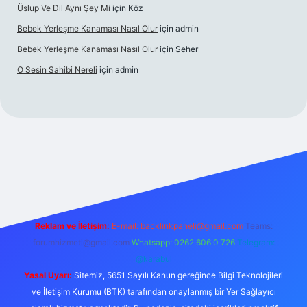
Üslup Ve Dil Aynı Şey Mi
için
Köz
Bebek Yerleşme Kanaması Nasıl Olur
için
admin
Bebek Yerleşme Kanaması Nasıl Olur
için
Seher
O Sesin Sahibi Nereli
için
admin
https://ilbet.casino/
Reklam ve İletişim:
E-mail:
backlinkpaneli@gmail.com
Teams:
forumhizmeti@gmail.com
Whatsapp: 0262 606 0 726
Telegram:
@karabul
Yasal Uyarı:
Sitemiz, 5651 Sayılı Kanun gereğince Bilgi Teknolojileri
ve İletişim Kurumu (BTK) tarafından onaylanmış bir Yer Sağlayıcı