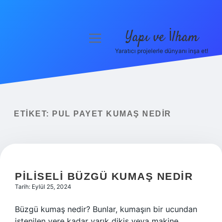
Yapı ve İlham
menüyü
aç
Yaratıcı projelerle dünyanı inşa et!
Anasayfa
Gizlilik Politikası
Yasal Uyarı
ETIKET:
PUL PAYET KUMAŞ NEDIR
Hakkımızda
PILISELI BÜZGÜ KUMAŞ NEDIR
Tarih: Eylül 25, 2024
Büzgü kumaş nedir? Bunlar, kumaşın bir ucundan
istenilen yere kadar yarık dikiş veya makine