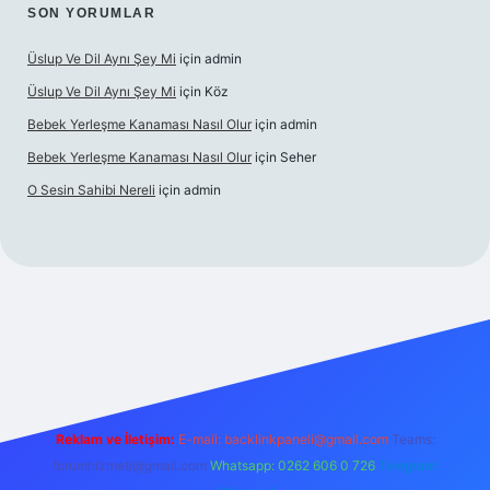
SON YORUMLAR
Üslup Ve Dil Aynı Şey Mi
için
admin
Üslup Ve Dil Aynı Şey Mi
için
Köz
Bebek Yerleşme Kanaması Nasıl Olur
için
admin
Bebek Yerleşme Kanaması Nasıl Olur
için
Seher
O Sesin Sahibi Nereli
için
admin
https://ilbet.casino/
Reklam ve İletişim:
E-mail:
backlinkpaneli@gmail.com
Teams:
forumhizmeti@gmail.com
Whatsapp: 0262 606 0 726
Telegram: