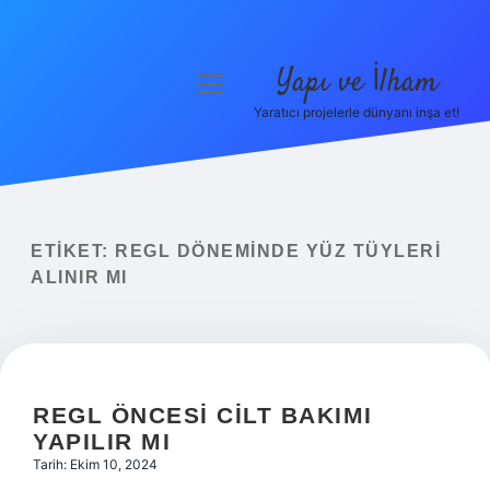
Yapı ve İlham
menüyü
aç
Yaratıcı projelerle dünyanı inşa et!
Anasayfa
Gizlilik Politikası
Yasal Uyarı
ETIKET:
REGL DÖNEMINDE YÜZ TÜYLERI
ALINIR MI
Hakkımızda
REGL ÖNCESI CILT BAKIMI
YAPILIR MI
Tarih: Ekim 10, 2024