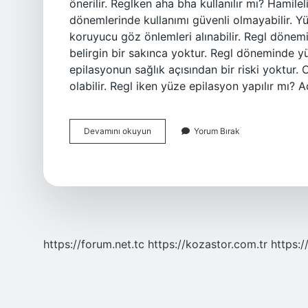
önerilir. Reglken aha bha kullanılır mı? Hamile
dönemlerinde kullanımı güvenli olmayabilir. Yü
koruyucu göz önlemleri alınabilir. Regl döne
belirgin bir sakınca yoktur. Regl döneminde yü
epilasyonun sağlık açısından bir riski yoktur. 
olabilir. Regl iken yüze epilasyon yapılır mı
Regl
Devamını okuyun
Yorum Bırak
Öncesi
Cilt
Bakımı
Yapılır
Mı
https://forum.net.tc
https://kozastor.com.tr
https:/