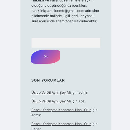
Hukuka ve yasal düzenlemelere aykırı
olduğunu düşündüğünüz içerikleri,
backlinkpanelicomtr@gmail.com
adresine
bildirmeniz halinde, ilgili içerikler yasal
süre içerisinde sitemizden kaldırılacaktır.
Arama
SON YORUMLAR
Üslup Ve Dil Aynı Şey Mi
için
admin
Üslup Ve Dil Aynı Şey Mi
için
Köz
Bebek Yerleşme Kanaması Nasıl Olur
için
admin
Bebek Yerleşme Kanaması Nasıl Olur
için
Seher