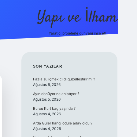
Yapı ve İlham
Yaratıcı projelerle dünyanı inşa et!
https://ilbet.casino/
SIDEBAR
SON YAZILAR
Fazla su içmek cildi güzelleştirir mi ?
Ağustos 6, 2026
Ayın dönüyor ne anlatıyor ?
Ağustos 5, 2026
Burcu Kurt kaç yaşında ?
Ağustos 4, 2026
Arda Güler hangi ödüle aday oldu ?
Ağustos 4, 2026