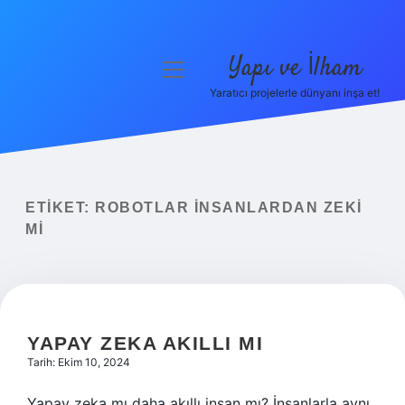
Yapı ve İlham
menüyü
aç
Yaratıcı projelerle dünyanı inşa et!
Anasayfa
Gizlilik Politikası
Yasal Uyarı
ETIKET:
ROBOTLAR INSANLARDAN ZEKI
MI
Hakkımızda
YAPAY ZEKA AKILLI MI
Tarih: Ekim 10, 2024
Yapay zeka mı daha akıllı insan mı? İnsanlarla aynı