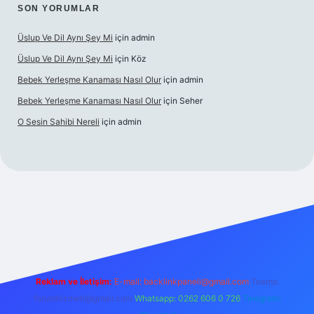
SON YORUMLAR
Üslup Ve Dil Aynı Şey Mi
için
admin
Üslup Ve Dil Aynı Şey Mi
için
Köz
Bebek Yerleşme Kanaması Nasıl Olur
için
admin
Bebek Yerleşme Kanaması Nasıl Olur
için
Seher
O Sesin Sahibi Nereli
için
admin
https://ilbet.casino/
Reklam ve İletişim:
E-mail:
backlinkpaneli@gmail.com
Teams:
forumhizmeti@gmail.com
Whatsapp: 0262 606 0 726
Telegram: