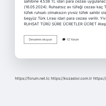
sahibine 4.538 TL idari para cezası uygulanaca
(16.05.2024). Ruhsatsız av tüfeği cezası kaç T
tüfek ruhsatı olmaksızın yivsiz tüfek sahibi ol
beşyüz Türk Lirası idari para cezası verilir. Y
RUHSAT TÜRÜ SÜRE ÜCRETLER ÜCRET Ateşli Si
Yivsiz
Devamını okuyun
12 Yorum
Av
Tüfeği
Cezası
Ne
Kadar
https://forum.net.tc
https://kozastor.com.tr
https:/