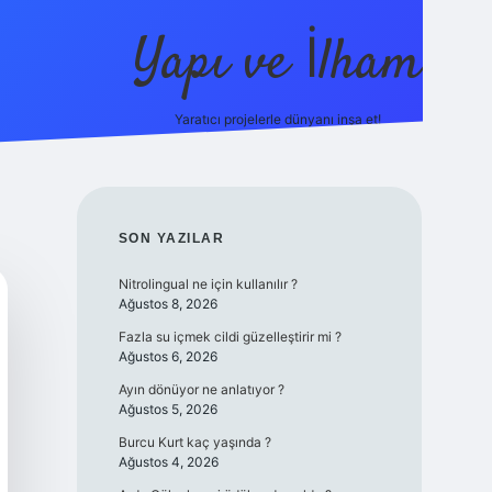
Yapı ve İlham
Yaratıcı projelerle dünyanı inşa et!
https://ilbet.casino/
SIDEBAR
SON YAZILAR
Nitrolingual ne için kullanılır ?
Ağustos 8, 2026
Fazla su içmek cildi güzelleştirir mi ?
Ağustos 6, 2026
Ayın dönüyor ne anlatıyor ?
Ağustos 5, 2026
Burcu Kurt kaç yaşında ?
Ağustos 4, 2026