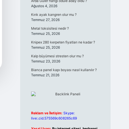
Arda Güler hangi ödüle aday oldu ?
Ağustos 4, 2026
Kırık ayak kangren olur mu ?
Temmuz 27, 2026
Metal toksisitesi nedir ?
Temmuz 25, 2026
Knipex 280 kerpeten fiyatları ne kadar ?
Temmuz 25, 2026
Kalp büyümesi stresten olur mu ?
Temmuz 23, 2026
Bianca panel kapı boyası nasıl kullanılır ?
Temmuz 21, 2026
Reklam ve İletişim:
Skype:
live:.cid.575569c608265c69
Yasal Uyarı:
Bu internet sitesi, herhangi