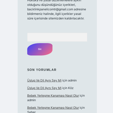
Hukuka ve yasal düzenlemelere aykırı
olduğunu düşündüğünüz içerikleri,
backlinkpanelicomtr@gmail.com
adresine
bildirmeniz halinde, ilgili içerikler yasal
süre içerisinde sitemizden kaldırılacaktır.
Arama
SON YORUMLAR
Üslup Ve Dil Aynı Şey Mi
için
admin
Üslup Ve Dil Aynı Şey Mi
için
Köz
Bebek Yerleşme Kanaması Nasıl Olur
için
admin
Bebek Yerleşme Kanaması Nasıl Olur
için
Seher