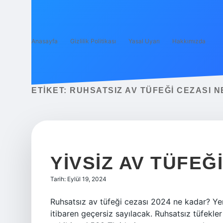
Anasayfa
Gizlilik Politikası
Yasal Uyarı
Hakkımızda
ETIKET:
RUHSATSIZ AV TÜFEĞI CEZASI 
YIVSIZ AV TÜFEĞ
Tarih: Eylül 19, 2024
Ruhsatsız av tüfeği cezası 2024 ne kadar? Yen
itibaren geçersiz sayılacak. Ruhsatsız tüfekle