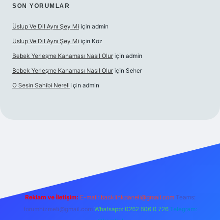
SON YORUMLAR
Üslup Ve Dil Aynı Şey Mi
için
admin
Üslup Ve Dil Aynı Şey Mi
için
Köz
Bebek Yerleşme Kanaması Nasıl Olur
için
admin
Bebek Yerleşme Kanaması Nasıl Olur
için
Seher
O Sesin Sahibi Nereli
için
admin
https://ilbet.casino/
Reklam ve İletişim:
E-mail:
backlinkpaneli@gmail.com
Teams:
forumhizmeti@gmail.com
Whatsapp: 0262 606 0 726
Telegram: