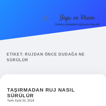
Yapı ve İlham
menüyü
aç
Yaratıcı projelerle dünyanı inşa et!
Anasayfa
Gizlilik Politikası
Yasal Uyarı
ETIKET:
RUJDAN ÖNCE DUDAĞA NE
SÜRÜLÜR
Hakkımızda
TAŞIRMADAN RUJ NASIL
SÜRÜLÜR
Tarih: Eylül 20, 2024