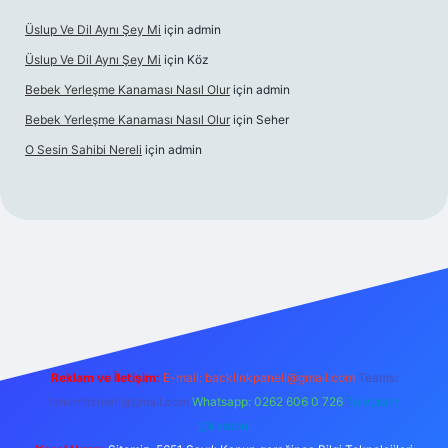
Üslup Ve Dil Aynı Şey Mi
için
admin
Üslup Ve Dil Aynı Şey Mi
için
Köz
Bebek Yerleşme Kanaması Nasıl Olur
için
admin
Bebek Yerleşme Kanaması Nasıl Olur
için
Seher
O Sesin Sahibi Nereli
için
admin
https://ilbet.casino/
Reklam ve İletişim:
E-mail:
backlinkpaneli@gmail.com
Teams:
forumhizmeti@gmail.com
Whatsapp: 0262 606 0 726
Telegram:
@karabul