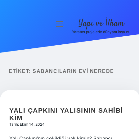
Yapı ve İlham
menüyü
aç
Yaratıcı projelerle dünyanı inşa et!
Anasayfa
Gizlilik Politikası
Yasal Uyarı
ETIKET:
SABANCILARIN EVI NEREDE
Hakkımızda
YALI ÇAPKINI YALISININ SAHIBI
KIM
Tarih: Ekim 14, 2024
Yalı Çapkını’nın çekildiği yalı kimin? Sabancı