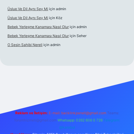
Üslup Ve Dil Aynı Şey Mi
için
admin
Üslup Ve Dil Aynı Şey Mi
için
Köz
Bebek Yerleşme Kanaması Nasıl Olur
için
admin
Bebek Yerleşme Kanaması Nasıl Olur
için
Seher
O Sesin Sahibi Nereli
için
admin
https://ilbet.casino/
Reklam ve İletişim:
E-mail:
backlinkpaneli@gmail.com
Teams:
forumhizmeti@gmail.com
Whatsapp: 0262 606 0 726
Telegram:
@karabul