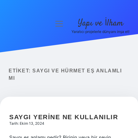
Yapı ve İlham
menüyü
aç
Yaratıcı projelerle dünyanı inşa et!
Anasayfa
Gizlilik Politikası
Yasal Uyarı
ETIKET:
SAYGI VE HÜRMET EŞ ANLAMLI
MI
Hakkımızda
SAYGI YERINE NE KULLANILIR
Tarih: Ekim 13, 2024
Saygı eş anlamı nedir? Birinin veya bir şeyin