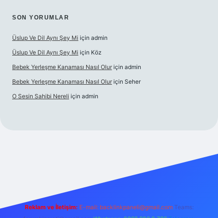
SON YORUMLAR
Üslup Ve Dil Aynı Şey Mi
için
admin
Üslup Ve Dil Aynı Şey Mi
için
Köz
Bebek Yerleşme Kanaması Nasıl Olur
için
admin
Bebek Yerleşme Kanaması Nasıl Olur
için
Seher
O Sesin Sahibi Nereli
için
admin
https://ilbet.casino/
Reklam ve İletişim:
E-mail:
backlinkpaneli@gmail.com
Teams: