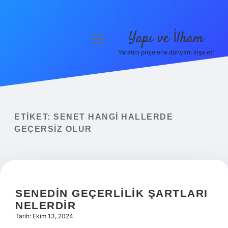
Yapı ve İlham
menüyü
aç
Yaratıcı projelerle dünyanı inşa et!
Anasayfa
Gizlilik Politikası
Yasal Uyarı
ETIKET:
SENET HANGI HALLERDE
GEÇERSIZ OLUR
Hakkımızda
SENEDIN GEÇERLILIK ŞARTLARI
NELERDIR
Tarih: Ekim 13, 2024