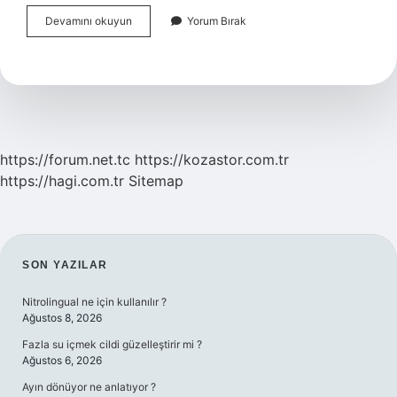
Senedin
Devamını okuyun
Yorum Bırak
Geçerlilik
Şartları
Nelerdir
https://forum.net.tc
https://kozastor.com.tr
https://hagi.com.tr
Sitemap
SIDEBAR
SON YAZILAR
Nitrolingual ne için kullanılır ?
Ağustos 8, 2026
Fazla su içmek cildi güzelleştirir mi ?
Ağustos 6, 2026
Ayın dönüyor ne anlatıyor ?