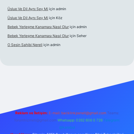
Üslup Ve Dil Aynı Şey Mi
için
admin
Üslup Ve Dil Aynı Şey Mi
için
Köz
Bebek Yerleşme Kanaması Nasıl Olur
için
admin
Bebek Yerleşme Kanaması Nasıl Olur
için
Seher
O Sesin Sahibi Nereli
için
admin
https://ilbet.casino/
Reklam ve İletişim:
E-mail:
backlinkpaneli@gmail.com
Teams:
forumhizmeti@gmail.com
Whatsapp: 0262 606 0 726
Telegram:
@karabul