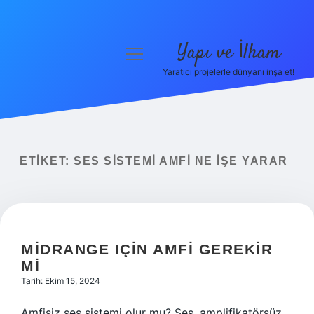
Yapı ve İlham
menüyü
aç
Yaratıcı projelerle dünyanı inşa et!
Anasayfa
Gizlilik Politikası
Yasal Uyarı
ETIKET:
SES SISTEMI AMFI NE IŞE YARAR
Hakkımızda
MIDRANGE IÇIN AMFI GEREKIR
MI
Tarih: Ekim 15, 2024
Amfisiz ses sistemi olur mu? Ses, amplifikatörsüz