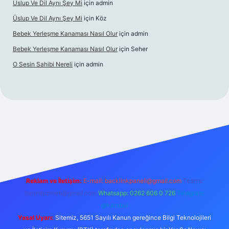
Üslup Ve Dil Aynı Şey Mi
için
admin
Üslup Ve Dil Aynı Şey Mi
için
Köz
Bebek Yerleşme Kanaması Nasıl Olur
için
admin
Bebek Yerleşme Kanaması Nasıl Olur
için
Seher
O Sesin Sahibi Nereli
için
admin
https://ilbet.casino/
Reklam ve İletişim:
E-mail:
backlinkpaneli@gmail.com
Teams:
forumhizmeti@gmail.com
Whatsapp: 0262 606 0 726
Telegram:
@karabul
Yasal Uyarı:
Sitemiz, 5651 Sayılı Kanun gereğince Bilgi Teknolojileri