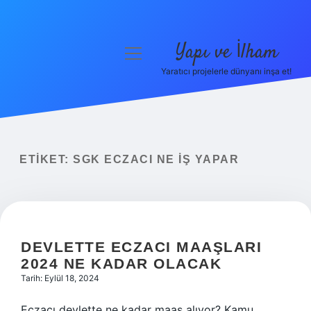
Yapı ve İlham
menüyü
aç
Yaratıcı projelerle dünyanı inşa et!
Anasayfa
Gizlilik Politikası
Yasal Uyarı
ETIKET:
SGK ECZACI NE IŞ YAPAR
Hakkımızda
DEVLETTE ECZACI MAAŞLARI
2024 NE KADAR OLACAK
Tarih: Eylül 18, 2024
Eczacı devlette ne kadar maaş alıyor? Kamu