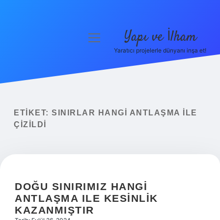
Yapı ve İlham
menüyü
aç
Yaratıcı projelerle dünyanı inşa et!
Anasayfa
Gizlilik Politikası
Yasal Uyarı
ETIKET:
SINIRLAR HANGI ANTLAŞMA ILE
ÇIZILDI
Hakkımızda
DOĞU SINIRIMIZ HANGI
ANTLAŞMA ILE KESINLIK
KAZANMIŞTIR