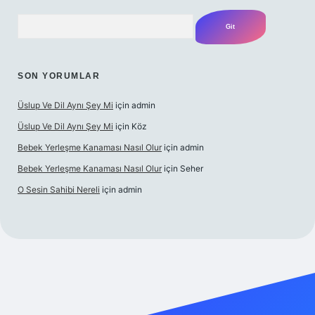
Arama
SON YORUMLAR
Üslup Ve Dil Aynı Şey Mi
için
admin
Üslup Ve Dil Aynı Şey Mi
için
Köz
Bebek Yerleşme Kanaması Nasıl Olur
için
admin
Bebek Yerleşme Kanaması Nasıl Olur
için
Seher
O Sesin Sahibi Nereli
için
admin
https://ilbet.casino/