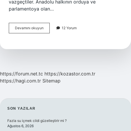
vazgeçtiler. Anadolu halkının orduya ve
parlamentoya olan…
Doğu
Devamını okuyun
12 Yorum
Sınırımız
Hangi
Antlaşma
Ile
Kesinlik
Kazanmıştır
https://forum.net.tc
https://kozastor.com.tr
https://hagi.com.tr
Sitemap
SIDEBAR
SON YAZILAR
Fazla su içmek cildi güzelleştirir mi ?
Ağustos 6, 2026