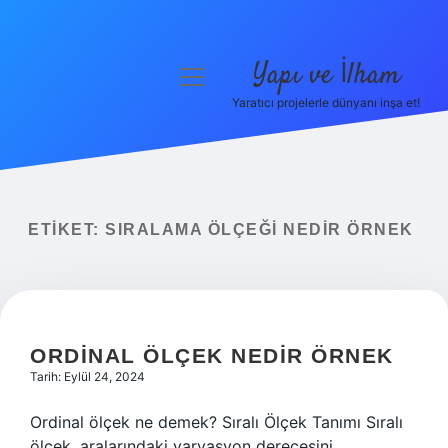
Yapı ve İlham
menüyü
aç
Yaratıcı projelerle dünyanı inşa et!
Anasayfa
Gizlilik Politikası
Yasal Uyarı
ETIKET:
SIRALAMA ÖLÇEĞI NEDIR ÖRNEK
Hakkımızda
ORDINAL ÖLÇEK NEDIR ÖRNEK
Tarih: Eylül 24, 2024
Ordinal ölçek ne demek? Sıralı Ölçek Tanımı Sıralı
ölçek, aralarındaki varyasyon derecesini