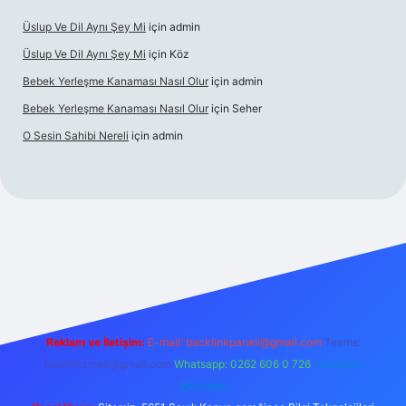
Üslup Ve Dil Aynı Şey Mi
için
admin
Üslup Ve Dil Aynı Şey Mi
için
Köz
Bebek Yerleşme Kanaması Nasıl Olur
için
admin
Bebek Yerleşme Kanaması Nasıl Olur
için
Seher
O Sesin Sahibi Nereli
için
admin
https://ilbet.casino/
Reklam ve İletişim:
E-mail:
backlinkpaneli@gmail.com
Teams:
forumhizmeti@gmail.com
Whatsapp: 0262 606 0 726
Telegram:
@karabul