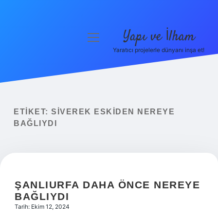
Yapı ve İlham
menüyü
aç
Yaratıcı projelerle dünyanı inşa et!
Anasayfa
Gizlilik Politikası
Yasal Uyarı
ETIKET:
SIVEREK ESKIDEN NEREYE
BAĞLIYDI
Hakkımızda
ŞANLIURFA DAHA ÖNCE NEREYE
BAĞLIYDI
Tarih: Ekim 12, 2024