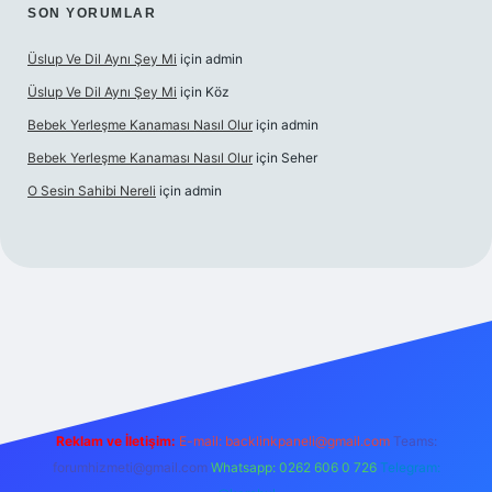
SON YORUMLAR
Üslup Ve Dil Aynı Şey Mi
için
admin
Üslup Ve Dil Aynı Şey Mi
için
Köz
Bebek Yerleşme Kanaması Nasıl Olur
için
admin
Bebek Yerleşme Kanaması Nasıl Olur
için
Seher
O Sesin Sahibi Nereli
için
admin
o/
Reklam ve İletişim:
E-mail:
backlinkpaneli@gmail.com
Teams:
forumhizmeti@gmail.com
Whatsapp: 0262 606 0 726
Telegram: