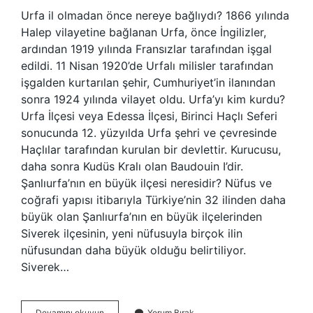
Urfa il olmadan önce nereye bağlıydı? 1866 yılında
Halep vilayetine bağlanan Urfa, önce İngilizler,
ardından 1919 yılında Fransızlar tarafından işgal
edildi. 11 Nisan 1920’de Urfalı milisler tarafından
işgalden kurtarılan şehir, Cumhuriyet’in ilanından
sonra 1924 yılında vilayet oldu. Urfa’yı kim kurdu?
Urfa İlçesi veya Edessa İlçesi, Birinci Haçlı Seferi
sonucunda 12. yüzyılda Urfa şehri ve çevresinde
Haçlılar tarafından kurulan bir devlettir. Kurucusu,
daha sonra Kudüs Kralı olan Baudouin I’dir.
Şanlıurfa’nın en büyük ilçesi neresidir? Nüfus ve
coğrafi yapısı itibarıyla Türkiye’nin 32 ilinden daha
büyük olan Şanlıurfa’nın en büyük ilçelerinden
Siverek ilçesinin, yeni nüfusuyla birçok ilin
nüfusundan daha büyük olduğu belirtiliyor.
Siverek…
Şanlıurfa
Devamını okuyun
Yorum Bırak