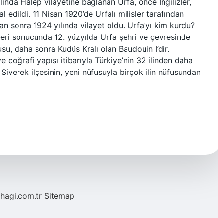
ında Halep vilayetine bağlanan Urfa, önce İngilizler,
l edildi. 11 Nisan 1920’de Urfalı milisler tarafından
dan sonra 1924 yılında vilayet oldu. Urfa’yı kim kurdu?
eferi sonucunda 12. yüzyılda Urfa şehri ve çevresinde
cusu, daha sonra Kudüs Kralı olan Baudouin I’dir.
e coğrafi yapısı itibarıyla Türkiye’nin 32 ilinden daha
Siverek ilçesinin, yeni nüfusuyla birçok ilin nüfusundan
/hagi.com.tr
Sitemap