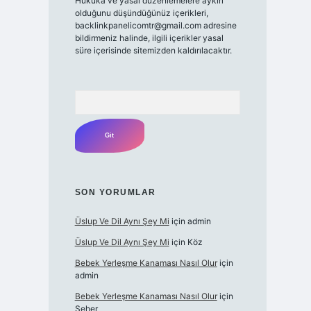
Hukuka ve yasal düzenlemelere aykırı
olduğunu düşündüğünüz içerikleri,
backlinkpanelicomtr@gmail.com
adresine
bildirmeniz halinde, ilgili içerikler yasal
süre içerisinde sitemizden kaldırılacaktır.
Arama
SON YORUMLAR
Üslup Ve Dil Aynı Şey Mi
için
admin
Üslup Ve Dil Aynı Şey Mi
için
Köz
Bebek Yerleşme Kanaması Nasıl Olur
için
admin
Bebek Yerleşme Kanaması Nasıl Olur
için
Seher