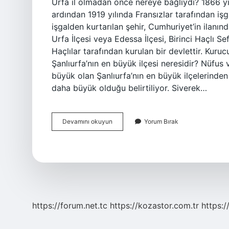
Urfa il olmadan önce nereye bağlıydı? 1866 yıl
ardından 1919 yılında Fransızlar tarafından işga
işgalden kurtarılan şehir, Cumhuriyet’in ilanın
Urfa İlçesi veya Edessa İlçesi, Birinci Haçlı S
Haçlılar tarafından kurulan bir devlettir. Kuru
Şanlıurfa’nın en büyük ilçesi neresidir? Nüfus v
büyük olan Şanlıurfa’nın en büyük ilçelerinden 
daha büyük olduğu belirtiliyor. Siverek…
Şanlıurfa
Devamını okuyun
Yorum Bırak
Daha
Önce
Nereye
Bağlıydı
https://forum.net.tc
https://kozastor.com.tr
https:/