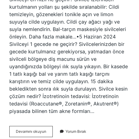
kurtulmanın yolları şu şekilde sıralanabilir: Cildi
temizleyin, gözenekleri tonikle açın ve limon
suyuyla cilde uygulayın. Cildi çay ağacı yağı ve
suyla nemlendirin. Bal-tarçın maskesiyle sivilceleri
önleyin. Daha fazla makale…•5 Haziran 2024
Sivilceyi 1 gecede ne geçirir? Sivilcelerinizden bir
gecede kurtulmanız gerekiyorsa, yatmadan önce
sivilceli bölgeye diş macunu sürün ve
uyandığınızda bölgeyi ılık suyla yıkayın. Bir kasede
1 tatlı kaşığı bal ve yarım tatlı kaşığı tarçını
karıştırın ve temiz cilde uygulayın. 15 dakika
bekledikten sonra ılık suyla durulayın. Sivilce kesin
çözüm nedir? İzotretinoin tedavisi: İzotretinoin
tedavisi (Roaccutane®, Zoretanin®, Akutrent®)
piyasada bilinen tüm akne formları…
Sivilce
Devamını okuyun
Yorum Bırak
Geçirmek