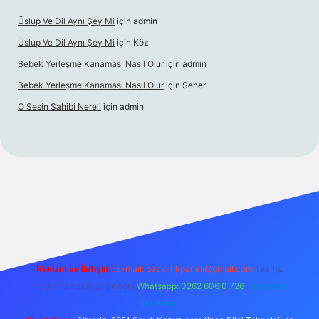
Üslup Ve Dil Aynı Şey Mi
için
admin
Üslup Ve Dil Aynı Şey Mi
için
Köz
Bebek Yerleşme Kanaması Nasıl Olur
için
admin
Bebek Yerleşme Kanaması Nasıl Olur
için
Seher
O Sesin Sahibi Nereli
için
admin
/
Reklam ve İletişim:
E-mail:
backlinkpaneli@gmail.com
Teams:
forumhizmeti@gmail.com
Whatsapp: 0262 606 0 726
Telegram:
@karabul