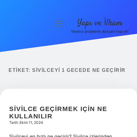
Yapı ve İlham
menüyü
aç
Yaratıcı projelerle dünyanı inşa et!
Anasayfa
Gizlilik Politikası
Yasal Uyarı
ETIKET:
SIVILCEYI 1 GECEDE NE GEÇIRIR
Hakkımızda
SIVILCE GEÇIRMEK IÇIN NE
KULLANILIR
Tarih: Ekim 11, 2024
Sivilceyi en hızlı ne geçirir? Sivilce izlerinden