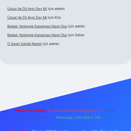
Üslup Ve Dil Aynı Şey Mi
için
admin
Üslup Ve Dil Aynı Şey Mi
için
Köz
Bebek Yerleşme Kanaması Nasıl Olur
için
admin
Bebek Yerleşme Kanaması Nasıl Olur
için
Seher
O Sesin Sahibi Nereli
için
admin
https://ilbet.casino/
Reklam ve İletişim:
E-mail:
backlinkpaneli@gmail.com
Teams:
forumhizmeti@gmail.com
Whatsapp: 0262 606 0 726
Telegram:
@karabul