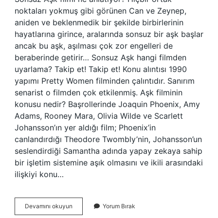
noktaları yokmuş gibi görünen Can ve Zeynep,
aniden ve beklenmedik bir şekilde birbirlerinin
hayatlarına girince, aralarında sonsuz bir aşk başlar
ancak bu aşk, aşılması çok zor engelleri de
beraberinde getirir… Sonsuz Aşk hangi filmden
uyarlama? Takip et! Takip et! Konu alıntısı 1990
yapımı Pretty Women filminden çalıntıdır. Sanırım
senarist o filmden çok etkilenmiş. Aşk filminin
konusu nedir? Başrollerinde Joaquin Phoenix, Amy
Adams, Rooney Mara, Olivia Wilde ve Scarlett
Johansson’ın yer aldığı film; Phoenix’in
canlandırdığı Theodore Twombly’nin, Johansson’un
seslendirdiği Samantha adında yapay zekaya sahip
bir işletim sistemine aşık olmasını ve ikili arasındaki
ilişkiyi konu…
Sonsuz
Devamını okuyun
Yorum Bırak
Aşk