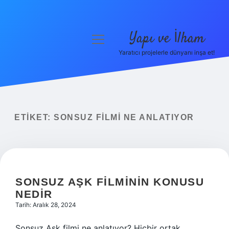
Yapı ve İlham
menüyü
aç
Yaratıcı projelerle dünyanı inşa et!
Anasayfa
Gizlilik Politikası
Yasal Uyarı
ETIKET:
SONSUZ FILMI NE ANLATIYOR
Hakkımızda
SONSUZ AŞK FILMININ KONUSU
NEDIR
Tarih: Aralık 28, 2024
Sonsuz Aşk filmi ne anlatıyor? Hiçbir ortak