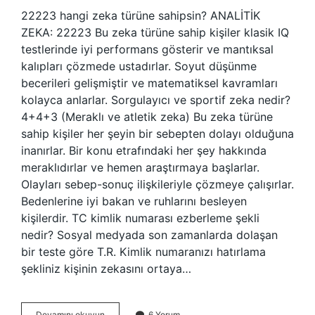
22223 hangi zeka türüne sahipsin? ANALİTİK
ZEKA: 22223 Bu zeka türüne sahip kişiler klasik IQ
testlerinde iyi performans gösterir ve mantıksal
kalıpları çözmede ustadırlar. Soyut düşünme
becerileri gelişmiştir ve matematiksel kavramları
kolayca anlarlar. Sorgulayıcı ve sportif zeka nedir?
4+4+3 (Meraklı ve atletik zeka) Bu zeka türüne
sahip kişiler her şeyin bir sebepten dolayı olduğuna
inanırlar. Bir konu etrafındaki her şey hakkında
meraklıdırlar ve hemen araştırmaya başlarlar.
Olayları sebep-sonuç ilişkileriyle çözmeye çalışırlar.
Bedenlerine iyi bakan ve ruhlarını besleyen
kişilerdir. TC kimlik numarası ezberleme şekli
nedir? Sosyal medyada son zamanlarda dolaşan
bir teste göre T.R. Kimlik numaranızı hatırlama
şekliniz kişinin zekasını ortaya…
2
Devamını okuyun
6 Yorum