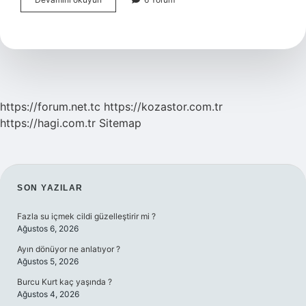
2
2
3
2
Tc
Ezberleme
Hangi
Zeka
https://forum.net.tc
https://kozastor.com.tr
https://hagi.com.tr
Sitemap
SIDEBAR
SON YAZILAR
Fazla su içmek cildi güzelleştirir mi ?
Ağustos 6, 2026
Ayın dönüyor ne anlatıyor ?
Ağustos 5, 2026
Burcu Kurt kaç yaşında ?
Ağustos 4, 2026