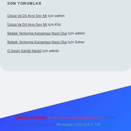
SON YORUMLAR
Üslup Ve Dil Aynı Şey Mi
için
admin
Üslup Ve Dil Aynı Şey Mi
için
Köz
Bebek Yerleşme Kanaması Nasıl Olur
için
admin
Bebek Yerleşme Kanaması Nasıl Olur
için
Seher
O Sesin Sahibi Nereli
için
admin
ttps://ilbet.casino/
Reklam ve İletişim:
E-mail:
backlinkpaneli@gmail.com
Teams:
forumhizmeti@gmail.com
Whatsapp: 0262 606 0 726
Telegram: