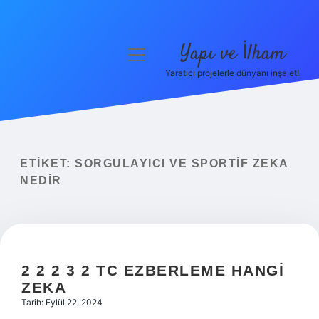
Yapı ve İlham
menüyü
aç
Yaratıcı projelerle dünyanı inşa et!
Anasayfa
Gizlilik Politikası
Yasal Uyarı
ETIKET:
SORGULAYICI VE SPORTIF ZEKA
NEDIR
Hakkımızda
2 2 2 3 2 TC EZBERLEME HANGI
ZEKA
Tarih: Eylül 22, 2024