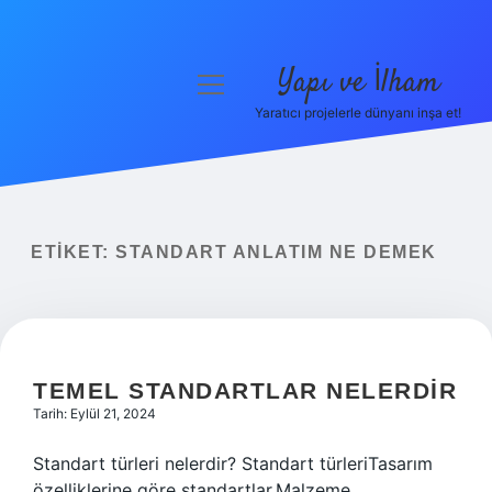
Yapı ve İlham
menüyü
aç
Yaratıcı projelerle dünyanı inşa et!
Anasayfa
Gizlilik Politikası
Yasal Uyarı
ETIKET:
STANDART ANLATIM NE DEMEK
Hakkımızda
TEMEL STANDARTLAR NELERDIR
Tarih: Eylül 21, 2024
Standart türleri nelerdir? Standart türleriTasarım
özelliklerine göre standartlar.Malzeme