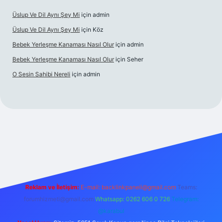
Üslup Ve Dil Aynı Şey Mi
için
admin
Üslup Ve Dil Aynı Şey Mi
için
Köz
Bebek Yerleşme Kanaması Nasıl Olur
için
admin
Bebek Yerleşme Kanaması Nasıl Olur
için
Seher
O Sesin Sahibi Nereli
için
admin
https://ilbet.casino/
Reklam ve İletişim:
E-mail:
backlinkpaneli@gmail.com
Teams:
forumhizmeti@gmail.com
Whatsapp: 0262 606 0 726
Telegram:
@karabul