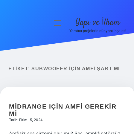
Yapı ve İlham
menüyü
aç
Yaratıcı projelerle dünyanı inşa et!
Anasayfa
Gizlilik Politikası
Yasal Uyarı
ETIKET:
SUBWOOFER IÇIN AMFI ŞART MI
Hakkımızda
MIDRANGE IÇIN AMFI GEREKIR
MI
Tarih: Ekim 15, 2024
Amfisiz ses sistemi olur mu? Ses, amplifikatörsüz