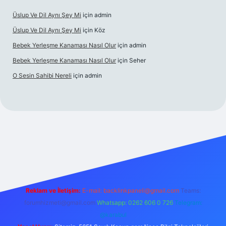
Üslup Ve Dil Aynı Şey Mi
için
admin
Üslup Ve Dil Aynı Şey Mi
için
Köz
Bebek Yerleşme Kanaması Nasıl Olur
için
admin
Bebek Yerleşme Kanaması Nasıl Olur
için
Seher
O Sesin Sahibi Nereli
için
admin
https://ilbet.casino/
Reklam ve İletişim:
E-mail:
backlinkpaneli@gmail.com
Teams:
forumhizmeti@gmail.com
Whatsapp: 0262 606 0 726
Telegram:
@karabul