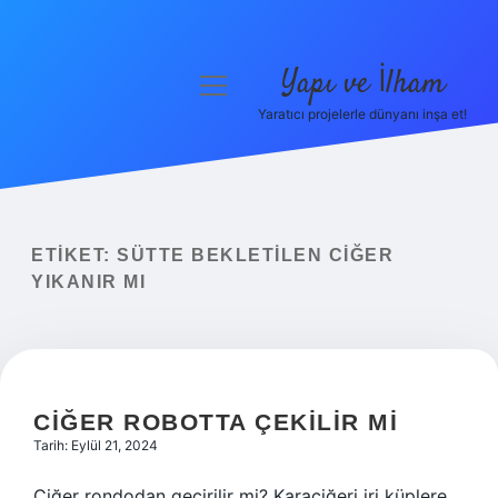
Yapı ve İlham
menüyü
aç
Yaratıcı projelerle dünyanı inşa et!
Anasayfa
Gizlilik Politikası
Yasal Uyarı
ETIKET:
SÜTTE BEKLETILEN CIĞER
YIKANIR MI
Hakkımızda
CIĞER ROBOTTA ÇEKILIR MI
Tarih: Eylül 21, 2024
Ciğer rondodan geçirilir mi? Karaciğeri iri küplere