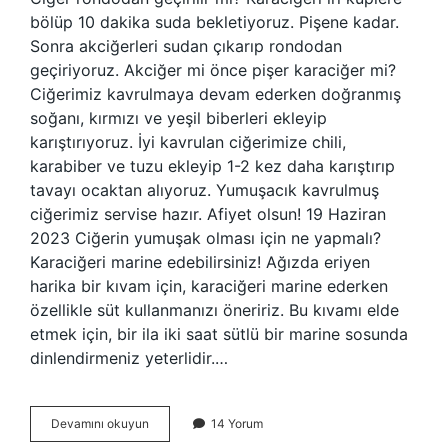
bölüp 10 dakika suda bekletiyoruz. Pişene kadar.
Sonra akciğerleri sudan çıkarıp rondodan
geçiriyoruz. Akciğer mi önce pişer karaciğer mi?
Ciğerimiz kavrulmaya devam ederken doğranmış
soğanı, kırmızı ve yeşil biberleri ekleyip
karıştırıyoruz. İyi kavrulan ciğerimize chili,
karabiber ve tuzu ekleyip 1-2 kez daha karıştırıp
tavayı ocaktan alıyoruz. Yumuşacık kavrulmuş
ciğerimiz servise hazır. Afiyet olsun! 19 Haziran
2023 Ciğerin yumuşak olması için ne yapmalı?
Karaciğeri marine edebilirsiniz! Ağızda eriyen
harika bir kıvam için, karaciğeri marine ederken
özellikle süt kullanmanızı öneririz. Bu kıvamı elde
etmek için, bir ila iki saat sütlü bir marine sosunda
dinlendirmeniz yeterlidir.…
Ciğer
Devamını okuyun
14 Yorum
Robotta