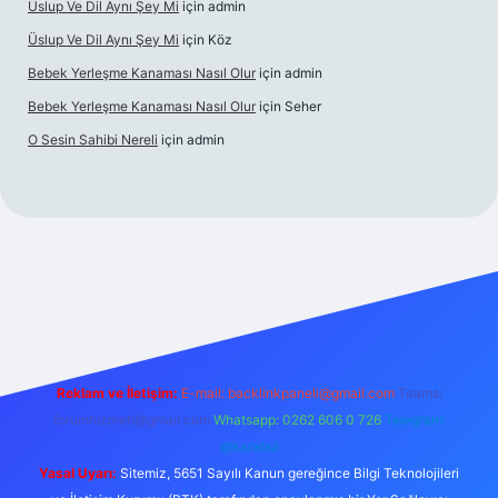
Üslup Ve Dil Aynı Şey Mi
için
admin
Üslup Ve Dil Aynı Şey Mi
için
Köz
Bebek Yerleşme Kanaması Nasıl Olur
için
admin
Bebek Yerleşme Kanaması Nasıl Olur
için
Seher
O Sesin Sahibi Nereli
için
admin
ttps://ilbet.casino/
Reklam ve İletişim:
E-mail:
backlinkpaneli@gmail.com
Teams:
forumhizmeti@gmail.com
Whatsapp: 0262 606 0 726
Telegram:
@karabul
Yasal Uyarı:
Sitemiz, 5651 Sayılı Kanun gereğince Bilgi Teknolojileri