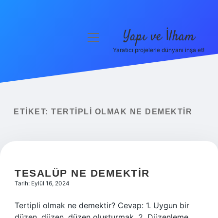
Yapı ve İlham
menüyü
aç
Yaratıcı projelerle dünyanı inşa et!
Anasayfa
Gizlilik Politikası
Yasal Uyarı
ETIKET:
TERTIPLI OLMAK NE DEMEKTIR
Hakkımızda
TESALÜP NE DEMEKTIR
Tarih: Eylül 16, 2024
Tertipli olmak ne demektir? Cevap: 1. Uygun bir
düzen, düzen, düzen oluşturmak. 2. Düzenleme,