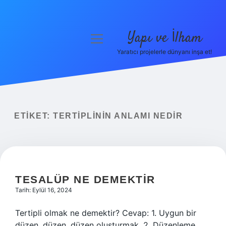
Yapı ve İlham
menüyü
aç
Yaratıcı projelerle dünyanı inşa et!
Anasayfa
Gizlilik Politikası
Yasal Uyarı
ETIKET:
TERTIPLININ ANLAMI NEDIR
Hakkımızda
TESALÜP NE DEMEKTIR
Tarih: Eylül 16, 2024
Tertipli olmak ne demektir? Cevap: 1. Uygun bir
düzen, düzen, düzen oluşturmak. 2. Düzenleme,