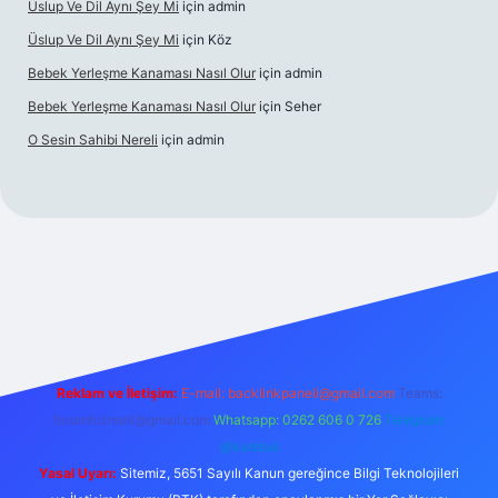
Üslup Ve Dil Aynı Şey Mi
için
admin
Üslup Ve Dil Aynı Şey Mi
için
Köz
Bebek Yerleşme Kanaması Nasıl Olur
için
admin
Bebek Yerleşme Kanaması Nasıl Olur
için
Seher
O Sesin Sahibi Nereli
için
admin
https://ilbet.casino/
Reklam ve İletişim:
E-mail:
backlinkpaneli@gmail.com
Teams:
forumhizmeti@gmail.com
Whatsapp: 0262 606 0 726
Telegram:
@karabul
Yasal Uyarı:
Sitemiz, 5651 Sayılı Kanun gereğince Bilgi Teknolojileri