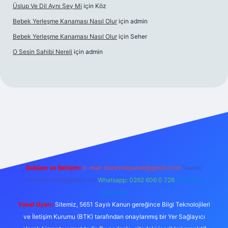
Üslup Ve Dil Aynı Şey Mi
için
Köz
Bebek Yerleşme Kanaması Nasıl Olur
için
admin
Bebek Yerleşme Kanaması Nasıl Olur
için
Seher
O Sesin Sahibi Nereli
için
admin
ino/
Reklam ve İletişim:
E-mail:
backlinkpaneli@gmail.com
Teams:
forumhizmeti@gmail.com
Whatsapp: 0262 606 0 726
Telegram:
@karabul
Yasal Uyarı:
Sitemiz, 5651 Sayılı Kanun gereğince Bilgi Teknolojileri
ve İletişim Kurumu (BTK) tarafından onaylanmış bir Yer Sağlayıcı