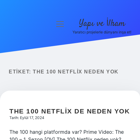
Yapı ve İlham
menüyü
aç
Yaratıcı projelerle dünyanı inşa et!
Anasayfa
Gizlilik Politikası
Yasal Uyarı
ETIKET:
THE 100 NETFLIX NEDEN YOK
Hakkımızda
THE 100 NETFLIX DE NEDEN YOK
Tarih: Eylül 17, 2024
The 100 hangi platformda var? Prime Video: The
100 – 1. Sezon [OV] The 100 Netflix neden yok?