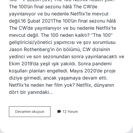
The 100’ün final sezonu hâlâ The CW’de
yayınlanıyor ve bu nedenle Netflix’te mevcut
değil.16 Şubat 2021The 100’ün final sezonu hâlâ
The CW’de yayınlanıyor ve bu nedenle Netflix’te
mevcut değil. The 100 neden kalktı? “The 100”
geliştiricisi/yönetici yapımcısı ve şov sorumlusu
Jason Rothenberg’in ön bölümü, CW dizisinin
yedinci ve son sezonundan sonra yayınlanacaktı ve
Ekim 2019’da yeşil ışık yakıldı. Sonra pandemi
koşulları planları engelledi. Mayıs 2020’de proje
diziye girmedi, ancak yaşamaya devam etti.
Netflix’te neden her film yok? Netflix, dünyanın
dört bir yanındaki…
The
Devamını okuyun
12 Yorum
100
Netflix
De
Neden