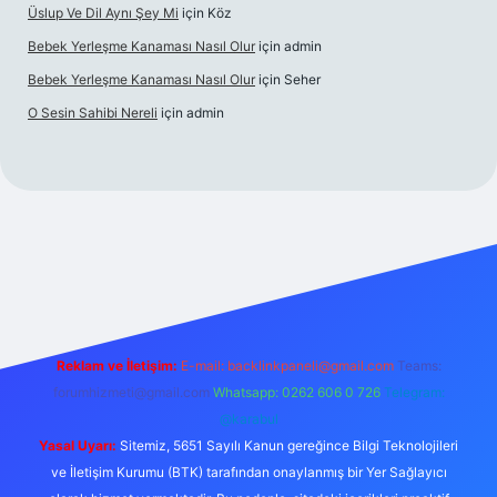
Üslup Ve Dil Aynı Şey Mi
için
Köz
Bebek Yerleşme Kanaması Nasıl Olur
için
admin
Bebek Yerleşme Kanaması Nasıl Olur
için
Seher
O Sesin Sahibi Nereli
için
admin
https://ilbet.casino/
Reklam ve İletişim:
E-mail:
backlinkpaneli@gmail.com
Teams:
forumhizmeti@gmail.com
Whatsapp: 0262 606 0 726
Telegram:
@karabul
Yasal Uyarı:
Sitemiz, 5651 Sayılı Kanun gereğince Bilgi Teknolojileri
ve İletişim Kurumu (BTK) tarafından onaylanmış bir Yer Sağlayıcı