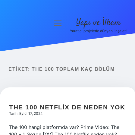
Yapı ve İlham
menüyü
aç
Yaratıcı projelerle dünyanı inşa et!
Anasayfa
Gizlilik Politikası
Yasal Uyarı
ETIKET:
THE 100 TOPLAM KAÇ BÖLÜM
Hakkımızda
THE 100 NETFLIX DE NEDEN YOK
Tarih: Eylül 17, 2024
The 100 hangi platformda var? Prime Video: The
100 – 1. Sezon [OV] The 100 Netflix neden yok?