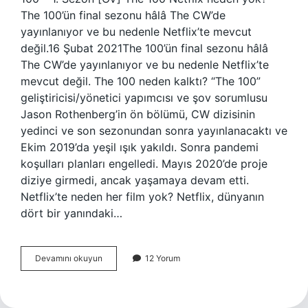
The 100’ün final sezonu hâlâ The CW’de
yayınlanıyor ve bu nedenle Netflix’te mevcut
değil.16 Şubat 2021The 100’ün final sezonu hâlâ
The CW’de yayınlanıyor ve bu nedenle Netflix’te
mevcut değil. The 100 neden kalktı? “The 100”
geliştiricisi/yönetici yapımcısı ve şov sorumlusu
Jason Rothenberg’in ön bölümü, CW dizisinin
yedinci ve son sezonundan sonra yayınlanacaktı ve
Ekim 2019’da yeşil ışık yakıldı. Sonra pandemi
koşulları planları engelledi. Mayıs 2020’de proje
diziye girmedi, ancak yaşamaya devam etti.
Netflix’te neden her film yok? Netflix, dünyanın
dört bir yanındaki…
The
Devamını okuyun
12 Yorum
100
Netflix
De
Neden