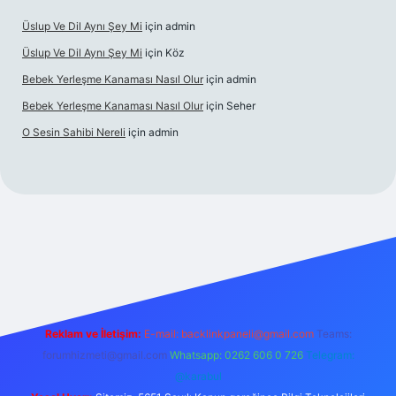
Üslup Ve Dil Aynı Şey Mi
için
admin
Üslup Ve Dil Aynı Şey Mi
için
Köz
Bebek Yerleşme Kanaması Nasıl Olur
için
admin
Bebek Yerleşme Kanaması Nasıl Olur
için
Seher
O Sesin Sahibi Nereli
için
admin
https://ilbet.casino/
Reklam ve İletişim:
E-mail:
backlinkpaneli@gmail.com
Teams:
forumhizmeti@gmail.com
Whatsapp: 0262 606 0 726
Telegram:
@karabul