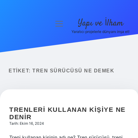
Yapı ve İlham
menüyü
aç
Yaratıcı projelerle dünyanı inşa et!
Anasayfa
Gizlilik Politikası
Yasal Uyarı
ETIKET:
TREN SÜRÜCÜSÜ NE DEMEK
Hakkımızda
TRENLERI KULLANAN KIŞIYE NE
DENIR
Tarih: Ekim 16, 2024
Treni kullanan kişinin adı ne? Tren sürücüsü, treni