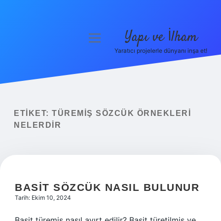
Yapı ve İlham
menüyü
aç
Yaratıcı projelerle dünyanı inşa et!
Anasayfa
Gizlilik Politikası
Yasal Uyarı
ETIKET:
TÜREMIŞ SÖZCÜK ÖRNEKLERI
NELERDIR
Hakkımızda
BASIT SÖZCÜK NASIL BULUNUR
Tarih: Ekim 10, 2024
Basit türemiş nasıl ayırt edilir? Basit türetilmiş ve