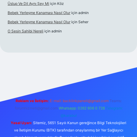
Üslup Ve Dil Aynı Şey Mi
için
Köz
Bebek Yerleşme Kanaması Nasıl Olur
için
admin
Bebek Yerleşme Kanaması Nasıl Olur
için
Seher
O Sesin Sahibi Nereli
için
admin
https://ilbet.casino/
Reklam ve İletişim:
E-mail:
backlinkpaneli@gmail.com
Teams:
forumhizmeti@gmail.com
Whatsapp: 0262 606 0 726
Telegram:
@karabul
Yasal Uyarı:
Sitemiz, 5651 Sayılı Kanun gereğince Bilgi Teknolojileri
ve İletişim Kurumu (BTK) tarafından onaylanmış bir Yer Sağlayıcı