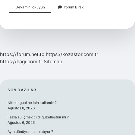
Türkiye
Devamını okuyun
Yorum Bırak
Ne
Zaman
Avrupa
Birliğine
Girmek
Istedi
https://forum.net.tc
https://kozastor.com.tr
https://hagi.com.tr
Sitemap
SIDEBAR
SON YAZILAR
Nitrolingual ne için kullanılır ?
Ağustos 8, 2026
Fazla su içmek cildi güzelleştirir mi ?
Ağustos 6, 2026
Ayın dönüyor ne anlatıyor ?