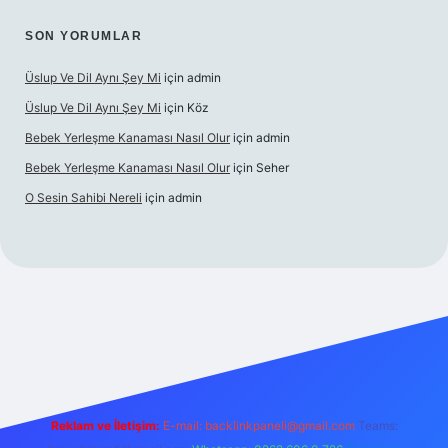
SON YORUMLAR
Üslup Ve Dil Aynı Şey Mi
için
admin
Üslup Ve Dil Aynı Şey Mi
için
Köz
Bebek Yerleşme Kanaması Nasıl Olur
için
admin
Bebek Yerleşme Kanaması Nasıl Olur
için
Seher
O Sesin Sahibi Nereli
için
admin
https://ilbet.casino/
Reklam ve İletişim:
E-mail:
backlinkpaneli@gmail.com
Teams: