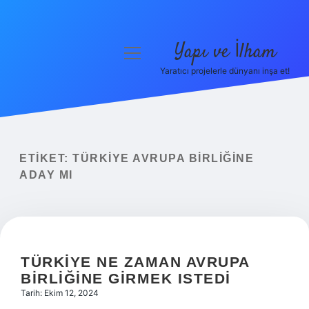
Yapı ve İlham
menüyü
aç
Yaratıcı projelerle dünyanı inşa et!
Anasayfa
Gizlilik Politikası
Yasal Uyarı
ETIKET:
TÜRKIYE AVRUPA BIRLIĞINE
ADAY MI
Hakkımızda
TÜRKIYE NE ZAMAN AVRUPA
BIRLIĞINE GIRMEK ISTEDI
Tarih: Ekim 12, 2024