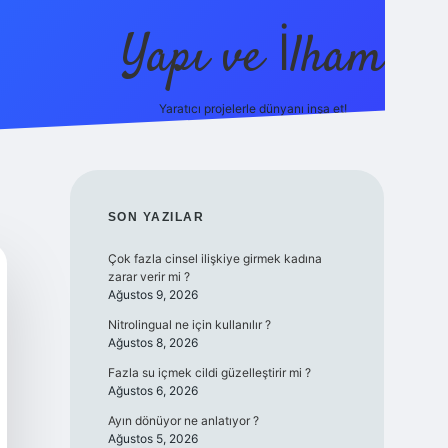
Yapı ve İlham
Yaratıcı projelerle dünyanı inşa et!
https://il
SIDEBAR
SON YAZILAR
Çok fazla cinsel ilişkiye girmek kadına
zarar verir mi ?
Ağustos 9, 2026
Nitrolingual ne için kullanılır ?
Ağustos 8, 2026
Fazla su içmek cildi güzelleştirir mi ?
Ağustos 6, 2026
Ayın dönüyor ne anlatıyor ?
Ağustos 5, 2026