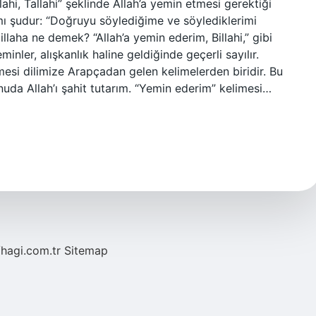
lahi, Tallahi” şeklinde Allah’a yemin etmesi gerektiği
lamı şudur: “Doğruyu söylediğime ve söylediklerimi
llaha ne demek? “Allah’a yemin ederim, Billahi,” gibi
eminler, alışkanlık haline geldiğinde geçerli sayılır.
imesi dilimize Arapçadan gelen kelimelerden biridir. Bu
onuda Allah’ı şahit tutarım. “Yemin ederim” kelimesi…
/hagi.com.tr
Sitemap