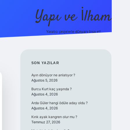
Yapı ve İlham
Yaratıcı projelerle dünyanı inşa et!
https://il
SIDEBAR
SON YAZILAR
Ayın dönüyor ne anlatıyor ?
Ağustos 5, 2026
Burcu Kurt kaç yaşında ?
Ağustos 4, 2026
Arda Güler hangi ödüle aday oldu ?
Ağustos 4, 2026
Kırık ayak kangren olur mu ?
Temmuz 27, 2026