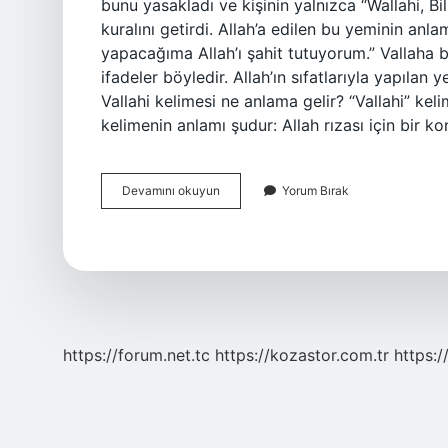
bunu yasakladı ve kişinin yalnızca “Wallahi, Bil
kuralını getirdi. Allah’a edilen bu yeminin an
yapacağıma Allah’ı şahit tutuyorum.” Vallaha bi
ifadeler böyledir. Allah’ın sıfatlarıyla yapılan y
Vallahi kelimesi ne anlama gelir? “Vallahi” kel
kelimenin anlamı şudur: Allah rızası için bir k
Tillah
Devamını okuyun
Yorum Bırak
Anlamı
Ne
Demek
https://forum.net.tc
https://kozastor.com.tr
https:/