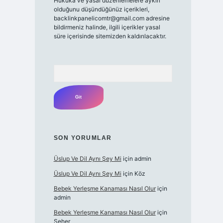
Hukuka ve yasal düzenlemelere aykırı
olduğunu düşündüğünüz içerikleri,
backlinkpanelicomtr@gmail.com
adresine
bildirmeniz halinde, ilgili içerikler yasal
süre içerisinde sitemizden kaldırılacaktır.
Arama
SON YORUMLAR
Üslup Ve Dil Aynı Şey Mi
için
admin
Üslup Ve Dil Aynı Şey Mi
için
Köz
Bebek Yerleşme Kanaması Nasıl Olur
için
admin
Bebek Yerleşme Kanaması Nasıl Olur
için
Seher