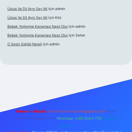
Üslup Ve Dil Aynı Şey Mi
için
admin
Üslup Ve Dil Aynı Şey Mi
için
Köz
Bebek Yerleşme Kanaması Nasıl Olur
için
admin
Bebek Yerleşme Kanaması Nasıl Olur
için
Seher
O Sesin Sahibi Nereli
için
admin
https://ilbet.casino/
Reklam ve İletişim:
E-mail:
backlinkpaneli@gmail.com
Teams:
forumhizmeti@gmail.com
Whatsapp: 0262 606 0 726
Telegram:
@karabul