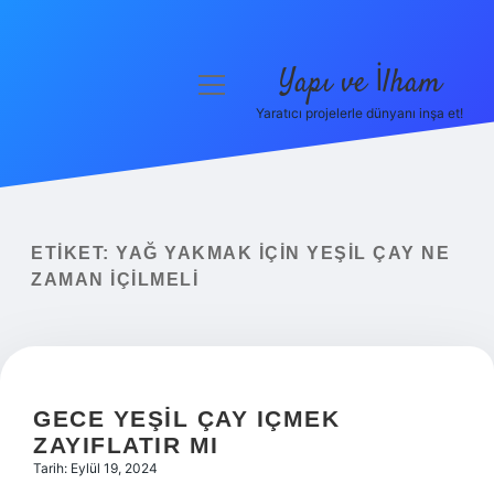
Yapı ve İlham
menüyü
aç
Yaratıcı projelerle dünyanı inşa et!
Anasayfa
Gizlilik Politikası
Yasal Uyarı
ETIKET:
YAĞ YAKMAK IÇIN YEŞIL ÇAY NE
ZAMAN IÇILMELI
Hakkımızda
GECE YEŞIL ÇAY IÇMEK
ZAYIFLATIR MI
Tarih: Eylül 19, 2024