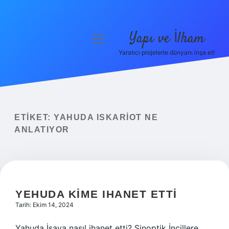
Yapı ve İlham
menüyü
aç
Yaratıcı projelerle dünyanı inşa et!
Anasayfa
Gizlilik Politikası
Yasal Uyarı
ETIKET:
YAHUDA ISKARIOT NE
ANLATIYOR
Hakkımızda
YEHUDA KIME IHANET ETTI
Tarih: Ekim 14, 2024
Yahuda İsaya nasıl ihanet etti? Sinoptik İncillere