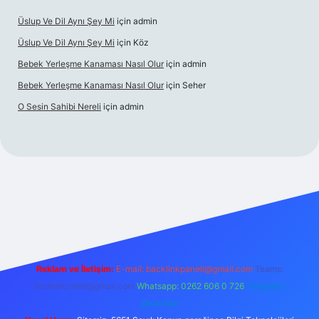
Üslup Ve Dil Aynı Şey Mi
için
admin
Üslup Ve Dil Aynı Şey Mi
için
Köz
Bebek Yerleşme Kanaması Nasıl Olur
için
admin
Bebek Yerleşme Kanaması Nasıl Olur
için
Seher
O Sesin Sahibi Nereli
için
admin
https://ilbet.casino/
Reklam ve İletişim:
E-mail:
backlinkpaneli@gmail.com
Teams:
forumhizmeti@gmail.com
Whatsapp: 0262 606 0 726
Telegram:
@karabul