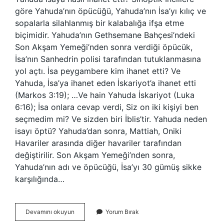
göre Yahuda’nın öpücüğü, Yahuda’nın İsa’yı kılıç ve
sopalarla silahlanmış bir kalabalığa ifşa etme
biçimidir. Yahuda’nın Gethsemane Bahçesi’ndeki
Son Akşam Yemeği’nden sonra verdiği öpücük,
İsa’nın Sanhedrin polisi tarafından tutuklanmasına
yol açtı. İsa peygambere kim ihanet etti? Ve
Yahuda, İsa’ya ihanet eden İskariyot’a ihanet etti
(Markos 3:19); …Ve hain Yahuda İskariyot (Luka
6:16); İsa onlara cevap verdi, Siz on iki kişiyi ben
seçmedim mi? Ve sizden biri İblis’tir. Yahuda neden
isayı öptü? Yahuda’dan sonra, Mattiah, Oniki
Havariler arasında diğer havariler tarafından
değiştirilir. Son Akşam Yemeği’nden sonra,
Yahuda’nın adı ve öpücüğü, İsa’yı 30 gümüş sikke
karşılığında…
Yehuda
Devamını okuyun
Yorum Bırak
Kime