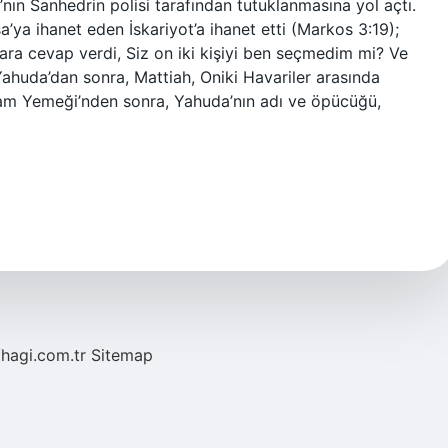
ın Sanhedrin polisi tarafından tutuklanmasına yol açtı.
’ya ihanet eden İskariyot’a ihanet etti (Markos 3:19);
lara cevap verdi, Siz on iki kişiyi ben seçmedim mi? Ve
 Yahuda’dan sonra, Mattiah, Oniki Havariler arasında
Akşam Yemeği’nden sonra, Yahuda’nın adı ve öpücüğü,
/hagi.com.tr
Sitemap