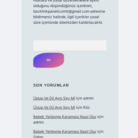
Hukuka ve yasal düzenlemelere aykırı
olduğunu düşündüğünüz içerikleri,
backlinkpanelicomtr@gmail.com
adresine
bildirmeniz halinde, ilgili içerikler yasal
süre içerisinde sitemizden kaldırılacaktır.
Arama
SON YORUMLAR
Üslup Ve Dil Aynı Şey Mi
için
admin
Üslup Ve Dil Aynı Şey Mi
için
Köz
Bebek Yerleşme Kanaması Nasıl Olur
için
admin
Bebek Yerleşme Kanaması Nasıl Olur
için
Seher