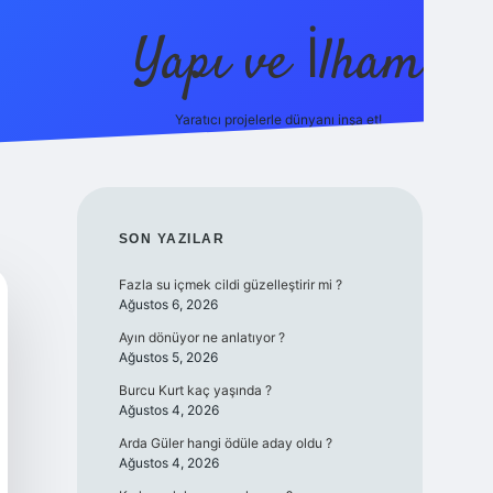
Yapı ve İlham
Yaratıcı projelerle dünyanı inşa et!
https://il
SIDEBAR
SON YAZILAR
Fazla su içmek cildi güzelleştirir mi ?
Ağustos 6, 2026
Ayın dönüyor ne anlatıyor ?
Ağustos 5, 2026
Burcu Kurt kaç yaşında ?
Ağustos 4, 2026
Arda Güler hangi ödüle aday oldu ?
Ağustos 4, 2026