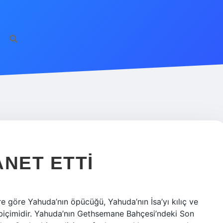
R
ANET ETTI
ere göre Yahuda’nın öpücüğü, Yahuda’nın İsa’yı kılıç ve
e biçimidir. Yahuda’nın Gethsemane Bahçesi’ndeki Son