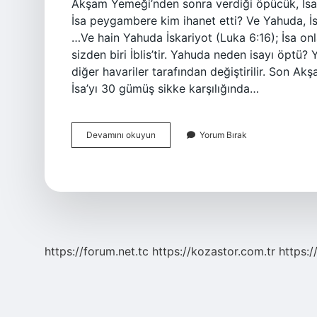
Akşam Yemeği’nden sonra verdiği öpücük, İsa’n
İsa peygambere kim ihanet etti? Ve Yahuda, İsa
…Ve hain Yahuda İskariyot (Luka 6:16); İsa on
sizden biri İblis’tir. Yahuda neden isayı öptü?
diğer havariler tarafından değiştirilir. Son 
İsa’yı 30 gümüş sikke karşılığında…
Yehuda
Devamını okuyun
Yorum Bırak
Kime
Ihanet
Etti
https://forum.net.tc
https://kozastor.com.tr
https:/