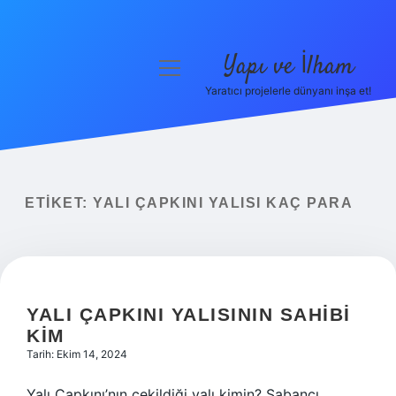
Yapı ve İlham
menüyü
aç
Yaratıcı projelerle dünyanı inşa et!
Anasayfa
Gizlilik Politikası
Yasal Uyarı
ETIKET:
YALI ÇAPKINI YALISI KAÇ PARA
Hakkımızda
YALI ÇAPKINI YALISININ SAHIBI
KIM
Tarih: Ekim 14, 2024
Yalı Çapkını’nın çekildiği yalı kimin? Sabancı