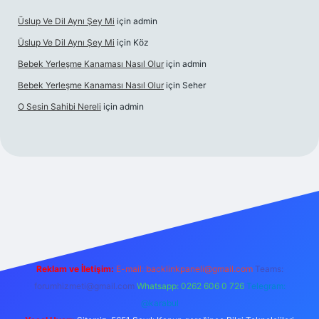
Üslup Ve Dil Aynı Şey Mi
için
admin
Üslup Ve Dil Aynı Şey Mi
için
Köz
Bebek Yerleşme Kanaması Nasıl Olur
için
admin
Bebek Yerleşme Kanaması Nasıl Olur
için
Seher
O Sesin Sahibi Nereli
için
admin
https://ilbet.casino/
Reklam ve İletişim:
E-mail:
backlinkpaneli@gmail.com
Teams:
forumhizmeti@gmail.com
Whatsapp: 0262 606 0 726
Telegram:
@karabul