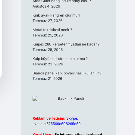
Arda Güler hangi ödüle aday oldu ?
Ağustos 4, 2026
Kırık ayak kangren olur mu ?
Temmuz 27, 2026
Metal toksisitesi nedir ?
Temmuz 25, 2026
Knipex 280 kerpeten fiyatları ne kadar ?
Temmuz 25, 2026
Kalp büyümesi stresten olur mu ?
Temmuz 23, 2026
Bianca panel kapı boyası nasıl kullanılır ?
Temmuz 21, 2026
Reklam ve İletişim:
Skype:
live:.cid.575569c608265c69
Yasal Uyarı:
Bu internet sitesi, herhangi