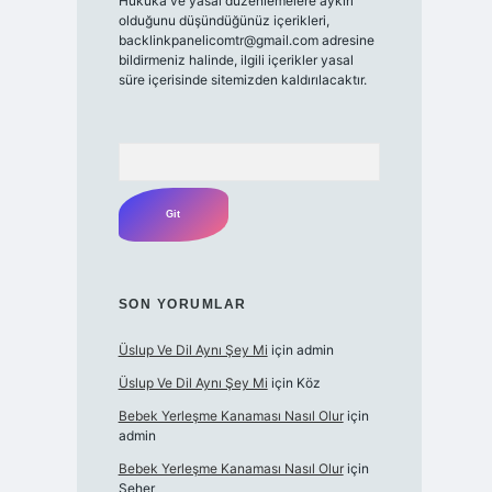
Hukuka ve yasal düzenlemelere aykırı
olduğunu düşündüğünüz içerikleri,
backlinkpanelicomtr@gmail.com
adresine
bildirmeniz halinde, ilgili içerikler yasal
süre içerisinde sitemizden kaldırılacaktır.
Arama
SON YORUMLAR
Üslup Ve Dil Aynı Şey Mi
için
admin
Üslup Ve Dil Aynı Şey Mi
için
Köz
Bebek Yerleşme Kanaması Nasıl Olur
için
admin
Bebek Yerleşme Kanaması Nasıl Olur
için
Seher