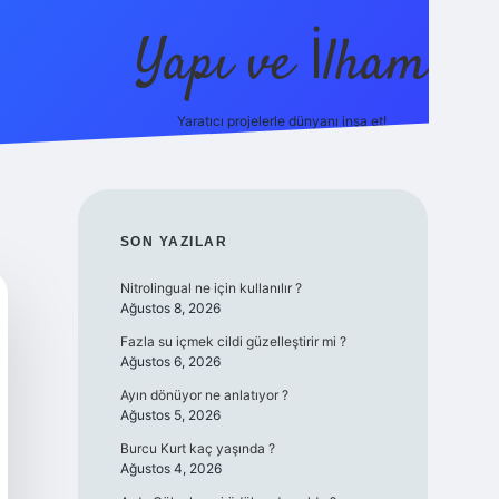
Yapı ve İlham
Yaratıcı projelerle dünyanı inşa et!
https://ilbet.casino/
SIDEBAR
SON YAZILAR
Nitrolingual ne için kullanılır ?
Ağustos 8, 2026
Fazla su içmek cildi güzelleştirir mi ?
Ağustos 6, 2026
Ayın dönüyor ne anlatıyor ?
Ağustos 5, 2026
Burcu Kurt kaç yaşında ?
Ağustos 4, 2026