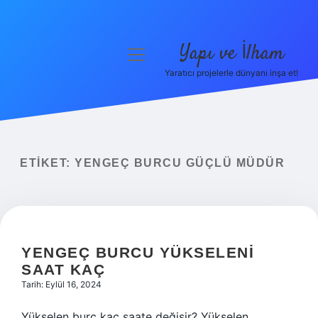
Yapı ve İlham
menüyü
aç
Yaratıcı projelerle dünyanı inşa et!
Anasayfa
Gizlilik Politikası
Yasal Uyarı
ETIKET:
YENGEÇ BURCU GÜÇLÜ MÜDÜR
Hakkımızda
YENGEÇ BURCU YÜKSELENI
SAAT KAÇ
Tarih: Eylül 16, 2024
Yükselen burç kaç saate değişir? Yükselen