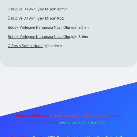
Üslup Ve Dil Aynı Şey Mi
için
admin
Üslup Ve Dil Aynı Şey Mi
için
Köz
Bebek Yerleşme Kanaması Nasıl Olur
için
admin
Bebek Yerleşme Kanaması Nasıl Olur
için
Seher
O Sesin Sahibi Nereli
için
admin
t.casino/
Reklam ve İletişim:
E-mail:
backlinkpaneli@gmail.com
Teams:
forumhizmeti@gmail.com
Whatsapp: 0262 606 0 726
Telegram:
@karabul