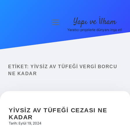
Yapı ve İlham
menüyü
aç
Yaratıcı projelerle dünyanı inşa et!
Anasayfa
Gizlilik Politikası
Yasal Uyarı
ETIKET:
YIVSIZ AV TÜFEĞI VERGI BORCU
NE KADAR
Hakkımızda
YIVSIZ AV TÜFEĞI CEZASI NE
KADAR
Tarih: Eylül 19, 2024