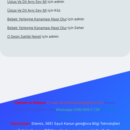
Üslup Ve Dil Aynı Şey Mi
için
admin
Üslup Ve Dil Aynı Şey Mi
için
Köz
Bebek Yerleşme Kanaması Nasıl Olur
için
admin
Bebek Yerleşme Kanaması Nasıl Olur
için
Seher
O Sesin Sahibi Nereli
için
admin
https://ilbet.casino/
Reklam ve İletişim:
E-mail:
backlinkpaneli@gmail.com
Teams:
forumhizmeti@gmail.com
Whatsapp: 0262 606 0 726
Telegram:
@karabul
Yasal Uyarı:
Sitemiz, 5651 Sayılı Kanun gereğince Bilgi Teknolojileri