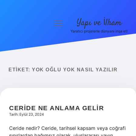
Yapı ve İlham
menüyü
aç
Yaratıcı projelerle dünyanı inşa et!
Anasayfa
Gizlilik Politikası
Yasal Uyarı
ETIKET:
YOK OĞLU YOK NASIL YAZILIR
Hakkımızda
CERIDE NE ANLAMA GELIR
Tarih: Eylül 23, 2024
Ceride nedir? Ceride, tarihsel kapsam veya coğrafi
sınırlardan bağımsız olarak, uluslararası yayın