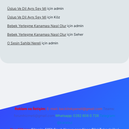
Üslup Ve Dil Aynı Şey Mi
için
admin
Üslup Ve Dil Aynı Şey Mi
için
Köz
Bebek Yerleşme Kanaması Nasıl Olur
için
admin
Bebek Yerleşme Kanaması Nasıl Olur
için
Seher
O Sesin Sahibi Nereli
için
admin
https://ilbet.casino/
Reklam ve İletişim:
E-mail:
backlinkpaneli@gmail.com
Teams:
forumhizmeti@gmail.com
Whatsapp: 0262 606 0 726
Telegram:
@karabul