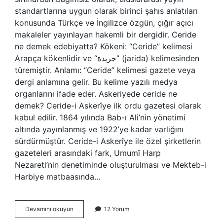
standartlarına uygun olarak birinci şahıs anlatıları
konusunda Türkçe ve İngilizce özgün, çığır açıcı
makaleler yayınlayan hakemli bir dergidir. Ceride
ne demek edebiyatta? Kökeni: “Ceride” kelimesi
Arapça kökenlidir ve “جريدة” (jarida) kelimesinden
türemiştir. Anlamı: “Ceride” kelimesi gazete veya
dergi anlamına gelir. Bu kelime yazılı medya
organlarını ifade eder. Askeriyede ceride ne
demek? Ceride-i Askerîye ilk ordu gazetesi olarak
kabul edilir. 1864 yılında Bab-ı Ali’nin yönetimi
altında yayınlanmış ve 1922’ye kadar varlığını
sürdürmüştür. Ceride-i Askerîye ile özel şirketlerin
gazeteleri arasındaki fark, Umumî Harp
Nezareti’nin denetiminde oluşturulması ve Mekteb-i
Harbiye matbaasında…
Ceride
Devamını okuyun
12 Yorum
Ne