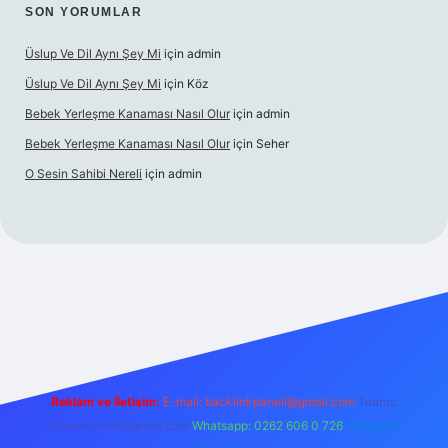
SON YORUMLAR
Üslup Ve Dil Aynı Şey Mi
için
admin
Üslup Ve Dil Aynı Şey Mi
için
Köz
Bebek Yerleşme Kanaması Nasıl Olur
için
admin
Bebek Yerleşme Kanaması Nasıl Olur
için
Seher
O Sesin Sahibi Nereli
için
admin
https://ilbet.casino/
Reklam ve İletişim:
E-mail:
backlinkpaneli@gmail.com
Teams:
forumhizmeti@gmail.com
Whatsapp: 0262 606 0 726
Telegram: