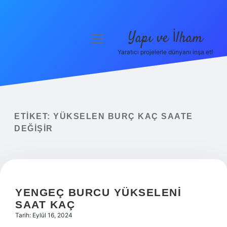
Yapı ve İlham
menüyü
aç
Yaratıcı projelerle dünyanı inşa et!
Anasayfa
Gizlilik Politikası
Yasal Uyarı
ETIKET:
YÜKSELEN BURÇ KAÇ SAATE
DEĞIŞIR
Hakkımızda
YENGEÇ BURCU YÜKSELENI
SAAT KAÇ
Tarih: Eylül 16, 2024