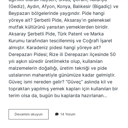
(Gediz), Aydın, Afyon, Konya, Balıkesir (Bigadiç) ve
Beypazarı bölgelerinde yaygındır. Pide hangi
yöreye ait? Şerbetli Pide, Aksaray’ın geleneksel
mutfak kültürünü yansıtan yemeklerden biridir.
Aksaray Şerbetli Pide, Türk Patent ve Marka
Kurumu tarafından tescillenmiş ve Coğrafi İşaret
almıştır. Karadeniz pidesi hangi yöreye ait?
Derepazarı Pidesi; Rize ili Derepazarı ilçesinde 50
yılı aşkın süredir üretilmekte olup, kullanılan
malzemelerin doğallığı, üretim tekniği ve pide
ustalarının maharetiyle günümüze kadar gelmiştir.
Güveç ismi nereden gelir? “Güveç” aslında kil ve
topraktan yapılmış yemek kapları için kullanılan bir
terim olsa da, bugün bu kaplarda hazırlanan…
Güveç
Devamını okuyun
14 Yorum
Pide
Hangi