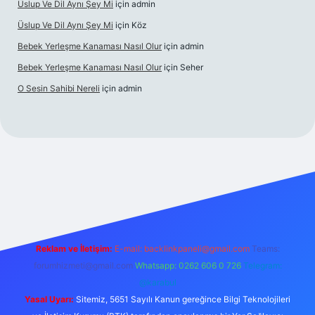
Üslup Ve Dil Aynı Şey Mi
için
admin
Üslup Ve Dil Aynı Şey Mi
için
Köz
Bebek Yerleşme Kanaması Nasıl Olur
için
admin
Bebek Yerleşme Kanaması Nasıl Olur
için
Seher
O Sesin Sahibi Nereli
için
admin
https://ilbet.casino/
Reklam ve İletişim:
E-mail:
backlinkpaneli@gmail.com
Teams:
forumhizmeti@gmail.com
Whatsapp: 0262 606 0 726
Telegram:
@karabul
Yasal Uyarı:
Sitemiz, 5651 Sayılı Kanun gereğince Bilgi Teknolojileri