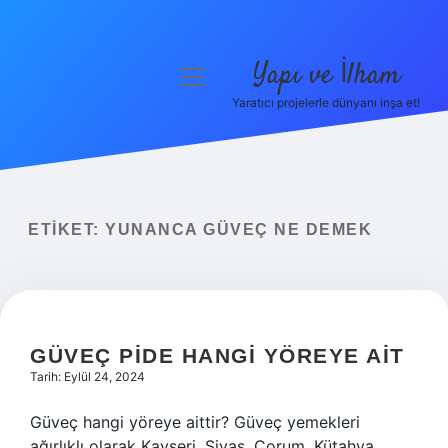
Yapı ve İlham
menüyü
aç
Yaratıcı projelerle dünyanı inşa et!
Anasayfa
Gizlilik Politikası
Yasal Uyarı
ETIKET:
YUNANCA GÜVEÇ NE DEMEK
Hakkımızda
GÜVEÇ PIDE HANGI YÖREYE AIT
Tarih: Eylül 24, 2024
Güveç hangi yöreye aittir? Güveç yemekleri
ağırlıklı olarak Kayseri, Sivas, Çorum, Kütahya