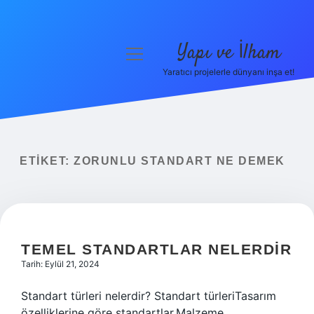
Yapı ve İlham
menüyü
aç
Yaratıcı projelerle dünyanı inşa et!
Anasayfa
Gizlilik Politikası
Yasal Uyarı
ETIKET:
ZORUNLU STANDART NE DEMEK
Hakkımızda
TEMEL STANDARTLAR NELERDIR
Tarih: Eylül 21, 2024
Standart türleri nelerdir? Standart türleriTasarım
özelliklerine göre standartlar.Malzeme