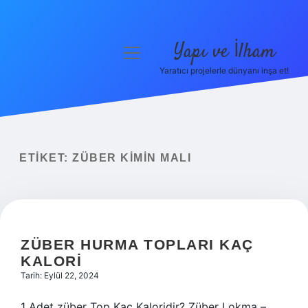
Yapı ve İlham
menüyü
aç
Yaratıcı projelerle dünyanı inşa et!
Anasayfa
Gizlilik Politikası
Yasal Uyarı
ETIKET:
ZÜBER KIMIN MALI
Hakkımızda
ZÜBER HURMA TOPLARI KAÇ
KALORI
Tarih: Eylül 22, 2024
1 Adet züber Top Kaç Kaloridir? Züber Lokma –