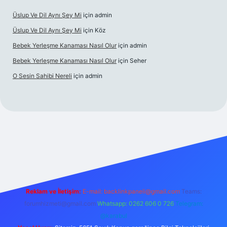
Üslup Ve Dil Aynı Şey Mi
için
admin
Üslup Ve Dil Aynı Şey Mi
için
Köz
Bebek Yerleşme Kanaması Nasıl Olur
için
admin
Bebek Yerleşme Kanaması Nasıl Olur
için
Seher
O Sesin Sahibi Nereli
için
admin
bet.casino/
Reklam ve İletişim:
E-mail:
backlinkpaneli@gmail.com
Teams:
forumhizmeti@gmail.com
Whatsapp: 0262 606 0 726
Telegram:
@karabul