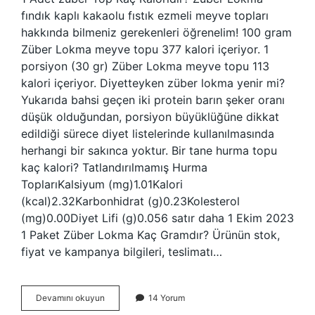
fındık kaplı kakaolu fıstık ezmeli meyve topları
hakkında bilmeniz gerekenleri öğrenelim! 100 gram
Züber Lokma meyve topu 377 kalori içeriyor. 1
porsiyon (30 gr) Züber Lokma meyve topu 113
kalori içeriyor. Diyetteyken züber lokma yenir mi?
Yukarıda bahsi geçen iki protein barın şeker oranı
düşük olduğundan, porsiyon büyüklüğüne dikkat
edildiği sürece diyet listelerinde kullanılmasında
herhangi bir sakınca yoktur. Bir tane hurma topu
kaç kalori? Tatlandırılmamış Hurma
ToplarıKalsiyum (mg)1.01Kalori
(kcal)2.32Karbonhidrat (g)0.23Kolesterol
(mg)0.00Diyet Lifi (g)0.056 satır daha 1 Ekim 2023
1 Paket Züber Lokma Kaç Gramdır? Ürünün stok,
fiyat ve kampanya bilgileri, teslimatı…
Züber
Devamını okuyun
14 Yorum
Hurma