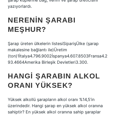
şarap küplerine bağ, verim ve şarap üreticisini
yazıyorlardı.
NERENIN ŞARABI
MEŞHUR?
Şarap üreten ülkelerin listesiSiparişÜlke (şarap
makalesine bağlantı ile)Üretim
(ton)1İtalya4.796.9002İspanya4.607.8503Fransa4.2
93.4664Amerika Birleşik Devletleri3.300.
HANGI ŞARABIN ALKOL
ORANI YÜKSEK?
Yüksek alkollü şarapların alkol oranı %14,5’in
üzerindedir. Hangi şarap en yüksek alkol oranına
sahiptir? En yüksek alkol oranına sahip şaraplar