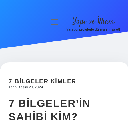
Yapı ve İlham
menüyü
aç
Yaratıcı projelerle dünyanı inşa et!
Anasayfa
Gizlilik Politikası
Yasal Uyarı
Hakkımızda
7 BILGELER KIMLER
Tarih: Kasım 29, 2024
7 BILGELER’IN
SAHIBI KIM?