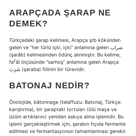
ARAPÇADA ŞARAP NE
DEMEK?
Türkçedeki şarap kelimesi, Arapça şrb kökünden
gelen ve “her türlü içki, içki” anlamına gelen شراب
(şarāb) kelimesinden ödünç alınmıştır. Bu kelime,
faˁāl ölçüsünde “sarhoş” anlamına gelen Arapça
شَرَبَ (şaraba) fiilinin bir türevidir.
BATONAJ NEDIR?
Önolojide, bâtonnage (telaffuzu: Batonaj, Türkçe:
karıştırma), bir şaraptaki tortuları (ölü maya ve
üzüm artıklarını) yeniden askıya alma işlemidir. Bu
işlemi gerçekleştirmek için, şarabın fıçıda fermente
edilmesi ve fermantasyonun tamamlanması gerekir.