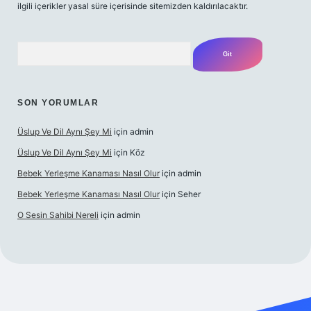
ilgili içerikler yasal süre içerisinde sitemizden kaldırılacaktır.
Arama
SON YORUMLAR
Üslup Ve Dil Aynı Şey Mi
için
admin
Üslup Ve Dil Aynı Şey Mi
için
Köz
Bebek Yerleşme Kanaması Nasıl Olur
için
admin
Bebek Yerleşme Kanaması Nasıl Olur
için
Seher
O Sesin Sahibi Nereli
için
admin
et.casino/