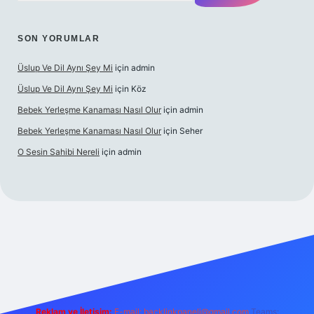
SON YORUMLAR
Üslup Ve Dil Aynı Şey Mi
için
admin
Üslup Ve Dil Aynı Şey Mi
için
Köz
Bebek Yerleşme Kanaması Nasıl Olur
için
admin
Bebek Yerleşme Kanaması Nasıl Olur
için
Seher
O Sesin Sahibi Nereli
için
admin
.casino/
Reklam ve İletişim:
E-mail:
backlinkpaneli@gmail.com
Teams: