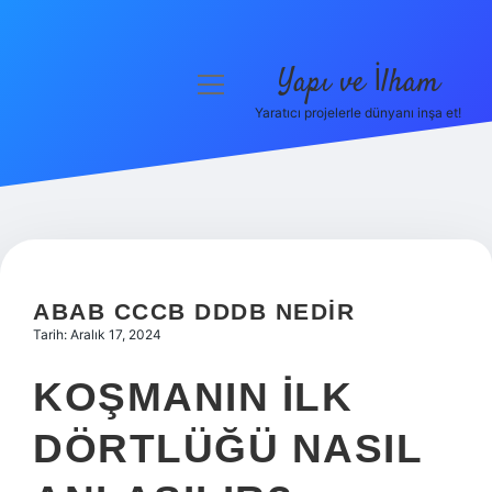
Yapı ve İlham
menüyü
aç
Yaratıcı projelerle dünyanı inşa et!
Anasayfa
Gizlilik Politikası
Yasal Uyarı
Hakkımızda
ABAB CCCB DDDB NEDIR
Tarih: Aralık 17, 2024
KOŞMANIN ILK
DÖRTLÜĞÜ NASIL