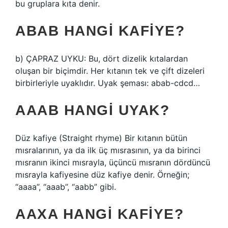
bu gruplara kıta denir.
ABAB HANGI KAFIYE?
b) ÇAPRAZ UYKU: Bu, dört dizelik kıtalardan
oluşan bir biçimdir. Her kıtanın tek ve çift dizeleri
birbirleriyle uyaklıdır. Uyak şeması: abab-cdcd…
AAAB HANGI UYAK?
Düz kafiye (Straight rhyme) Bir kıtanın bütün
mısralarının, ya da ilk üç mısrasının, ya da birinci
mısranın ikinci mısrayla, üçüncü mısranın dördüncü
mısrayla kafiyesine düz kafiye denir. Örneğin;
“aaaa”, “aaab”, “aabb” gibi.
AAXA HANGI KAFIYE?