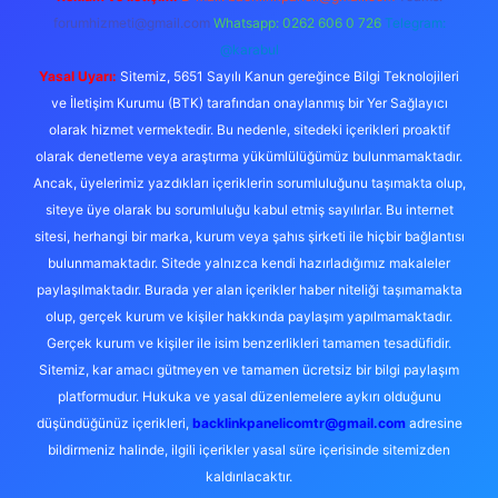
forumhizmeti@gmail.com
Whatsapp: 0262 606 0 726
Telegram:
@karabul
Yasal Uyarı:
Sitemiz, 5651 Sayılı Kanun gereğince Bilgi Teknolojileri
ve İletişim Kurumu (BTK) tarafından onaylanmış bir Yer Sağlayıcı
olarak hizmet vermektedir. Bu nedenle, sitedeki içerikleri proaktif
olarak denetleme veya araştırma yükümlülüğümüz bulunmamaktadır.
Ancak, üyelerimiz yazdıkları içeriklerin sorumluluğunu taşımakta olup,
siteye üye olarak bu sorumluluğu kabul etmiş sayılırlar. Bu internet
sitesi, herhangi bir marka, kurum veya şahıs şirketi ile hiçbir bağlantısı
bulunmamaktadır. Sitede yalnızca kendi hazırladığımız makaleler
paylaşılmaktadır. Burada yer alan içerikler haber niteliği taşımamakta
olup, gerçek kurum ve kişiler hakkında paylaşım yapılmamaktadır.
Gerçek kurum ve kişiler ile isim benzerlikleri tamamen tesadüfidir.
Sitemiz, kar amacı gütmeyen ve tamamen ücretsiz bir bilgi paylaşım
platformudur. Hukuka ve yasal düzenlemelere aykırı olduğunu
düşündüğünüz içerikleri,
backlinkpanelicomtr@gmail.com
adresine
bildirmeniz halinde, ilgili içerikler yasal süre içerisinde sitemizden
kaldırılacaktır.