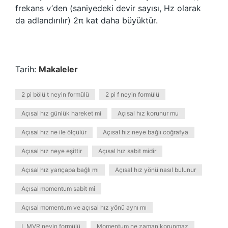
frekans ν’den (saniyedeki devir sayısı, Hz olarak
da adlandırılır) 2π kat daha büyüktür.
Tarih:
Makaleler
2 pi bölü t neyin formülü
2 pi f neyin formülü
Açısal hız günlük hareket mi
Açısal hız korunur mu
Açısal hız ne ile ölçülür
Açısal hız neye bağlı coğrafya
Açısal hız neye eşittir
Açısal hız sabit midir
Açısal hız yarıçapa bağlı mı
Açısal hız yönü nasıl bulunur
Açısal momentum sabit mi
Açısal momentum ve açısal hız yönü aynı mı
L MVR neyin formülü
Momentum ne zaman korunmaz