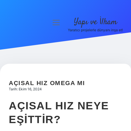
Yapı ve İlham
menüyü
aç
Yaratıcı projelerle dünyanı inşa et!
Anasayfa
Gizlilik Politikası
Yasal Uyarı
Hakkımızda
AÇISAL HIZ OMEGA MI
Tarih: Ekim 16, 2024
AÇISAL HIZ NEYE
EŞITTIR?