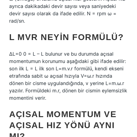
ayrıca dakikadaki devir sayısı veya saniyedeki
devir sayısı olarak da ifade edilir. N = rpm ω =
rad/sn.
L MVR NEYIN FORMÜLÜ?
ΔL=0 0 = L – L bulunur ve bu durumda açısal
momentumun korunumu aşağıdaki gibi ifade edilir:
son ilk L = L ilk son L=m.v.r formülü, kendi ekseni
etrafında sabit ω açısal hızıyla V=ω.r hızında
dönen bir cisme uygulandığında, v yerine L=m.ω.r
yazılır. Formüldeki m.r, dönen bir cismin eylemsizlik
momentini verir.
AÇISAL MOMENTUM VE
AÇISAL HIZ YÖNÜ AYNI
MI?