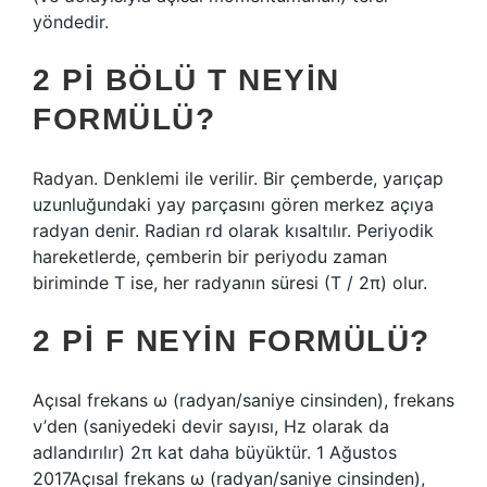
yöndedir.
2 PI BÖLÜ T NEYIN
FORMÜLÜ?
Radyan. Denklemi ile verilir. Bir çemberde, yarıçap
uzunluğundaki yay parçasını gören merkez açıya
radyan denir. Radian rd olarak kısaltılır. Periyodik
hareketlerde, çemberin bir periyodu zaman
biriminde T ise, her radyanın süresi (T / 2π) olur.
2 PI F NEYIN FORMÜLÜ?
Açısal frekans ω (radyan/saniye cinsinden), frekans
ν’den (saniyedeki devir sayısı, Hz olarak da
adlandırılır) 2π kat daha büyüktür. 1 Ağustos
2017Açısal frekans ω (radyan/saniye cinsinden),